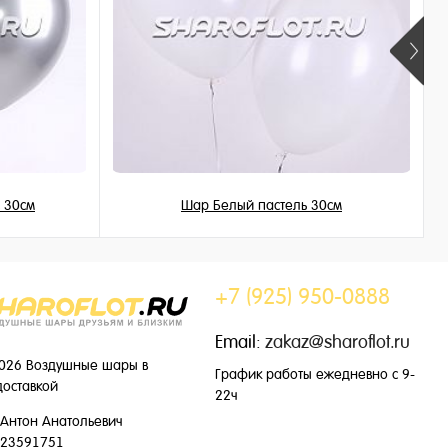
 30см
Шар Белый пастель 30см
149 ₽
/ шт
+7 (925) 950-0888
Email:
zakaz@sharoflot.ru
026 Воздушные шары в
График работы ежедневно с 9-
доставкой
22ч
Антон Анатольевич
23591751