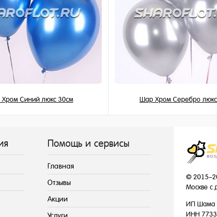
 Хром Синий люкс 30см
Шар Хром Серебро люкс
215 ₽
215 ₽
/ шт
/ шт
ия
Помощь и сервисы
Главная
© 2015–2
Отзывы
Москве с 
Акции
ИП Шама 
ИНН 7733
Услуги