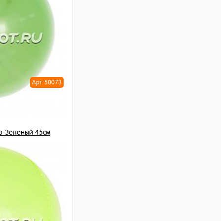
Арт: 50073
о-Зеленый 45см
шт
ну