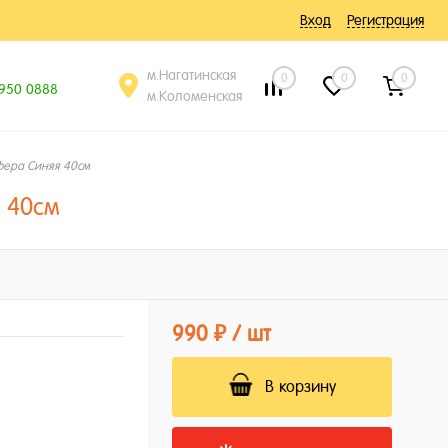
Вход
Регистрация
м.Нагатинская
0
0
0
 950 0888
м.Коломенская
ера Синяя 40см
 40см
990 ₽
/ шт
В корзину