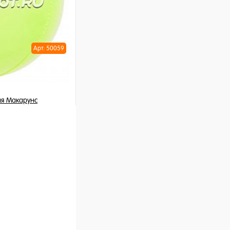
Арт: 50059
я Макарунс
шт
ну