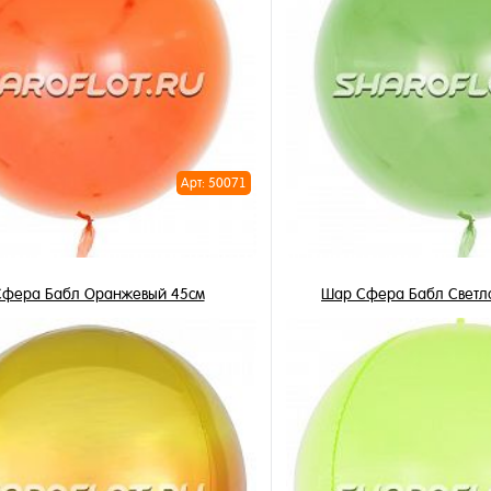
Арт: 50071
фера Бабл Оранжевый 45см
Шар Сфера Бабл Светл
490 ₽
490 ₽
/ шт
/ 
В корзину
В корзи
1 клик
Купить в 1 клик