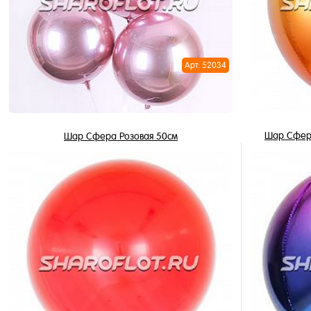
В избранное
В избран
В наличии
В наличи
Арт: 52034
Шар Сфер
Шар Сфера Розовая 50см
1 250 ₽
/ шт
В корзину
Купить в 
Купить в 1 клик
В избран
В избранное
В наличи
В наличии