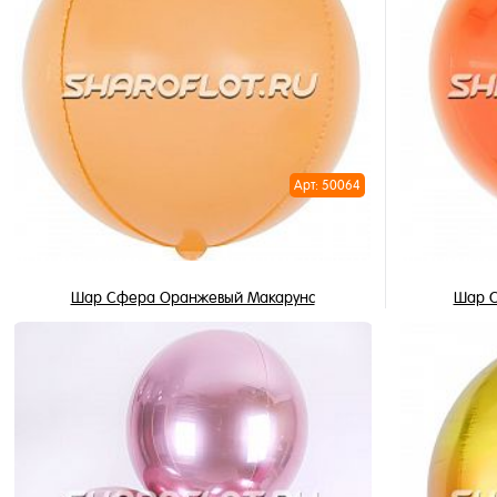
Арт: 50064
Шар Сфера Оранжевый Макарунс
Шар С
850 ₽
/ шт
В корзину
Купить в 1 клик
Купить в 