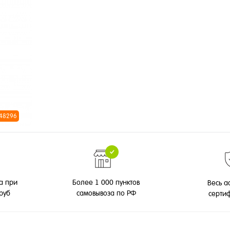
 48296
а при
Более 1 000 пунктов
Весь а
 руб
самовывоза по РФ
серти