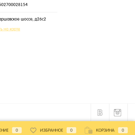
502700028154
аршавское шоссе, д26с2
ь на карте
ЕНИЕ
0
ИЗБРАННОЕ
0
КОРЗИНА
0