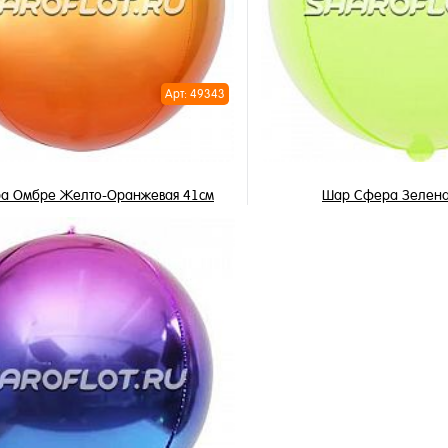
ное
В избранное
и
В наличии
Арт: 49343
а Омбре Желто-Оранжевая 41см
Шар Сфера Зелена
1 250 ₽
850 ₽
/ шт
/ 
В корзину
В корзи
1 клик
Купить в 1 клик
ное
В избранное
и
В наличии