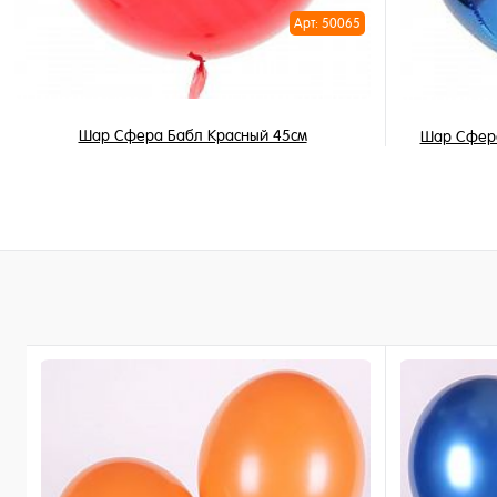
Арт: 50065
Шар Сфера Бабл Красный 45см
Шар Сфера
490 ₽
/ шт
В корзину
Купить в 1 клик
Купить в 
В избранное
В избран
В наличии
В наличи