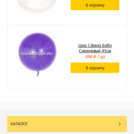
В корзину
Шар Сфера Бабл
Сиреневый 45см
490 ₽
/ шт
В корзину
КАТАЛОГ