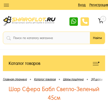
Вход
Регистрация
0
Каталог товаров
•
•
•
•
Главная страница
Каталог товаров
Шары поштучно
3Д шары
Шар Сфера Бабл Светло-Зеленый
45см