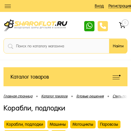
Вход
Регистрация
0
Каталог товаров
•
•
•
Главная страница
Каталог товаров
Готовые решения
Стиль праз
Корабли, подлодки
Корабли, подлодки
Машины
Мотоциклы
Паровозы