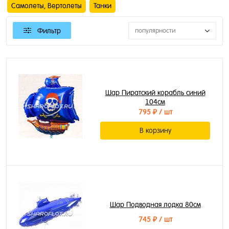
Самолеты, Вертолеты
Танки
Фильтр
популярности
Шар Пиратский корабль синий
104см
795 ₽
/ шт
В корзину
Шар Подводная лодка 80см
745 ₽
/ шт