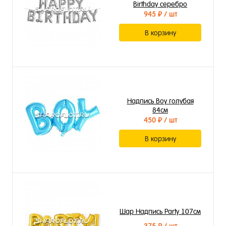
Birthday серебро
945 ₽
/ шт
В корзину
Надпись Boy голубая
84см
450 ₽
/ шт
В корзину
Шар Надпись Party 107см