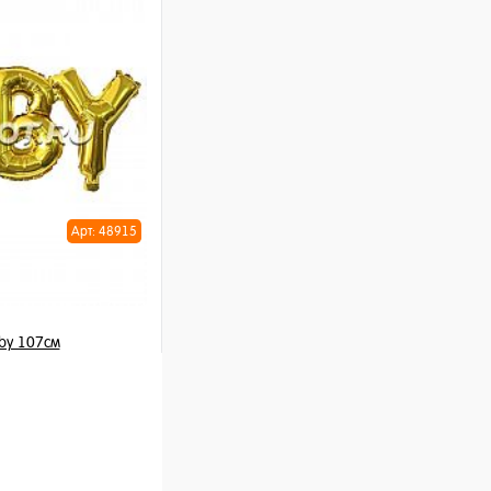
ну
Арт: 48915
by 107см
шт
ну