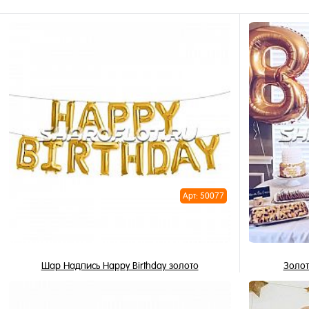
Арт: 50077
Шар Надпись Happy Birthday золото
Золот
945 ₽
/ шт