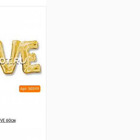
Арт: 50249
VE 60см
шт