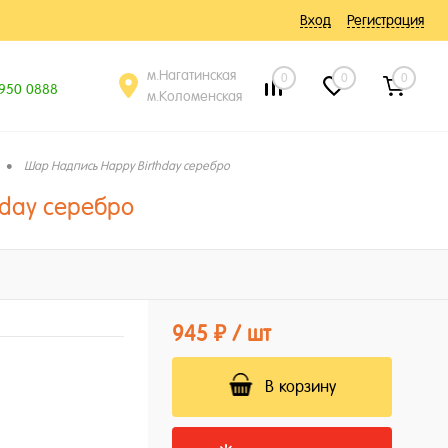
Вход
Регистрация
м.Нагатинская
0
0
0
 950 0888
м.Коломенская
•
Шар Надпись Happy Birthday серебро
hday серебро
945 ₽
/ шт
В корзину