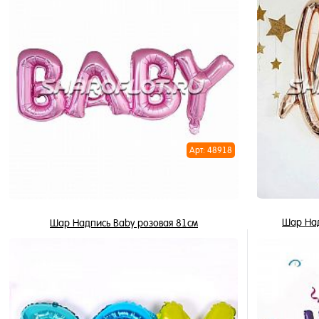
В корзину
Купить в 1 клик
Купить в 
В избранное
В избран
В наличии
В наличи
Арт: 48918
Шар Над
Шар Надпись Baby розовая 81см
425 ₽
/ шт
В корзину