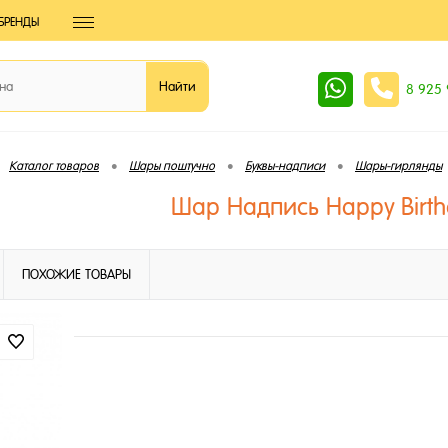
БРЕНДЫ
8 925
•
•
•
Каталог товаров
Шары поштучно
Буквы-надписи
Шары-гирлянды
Шар Надпись Happy Birt
ПОХОЖИЕ ТОВАРЫ