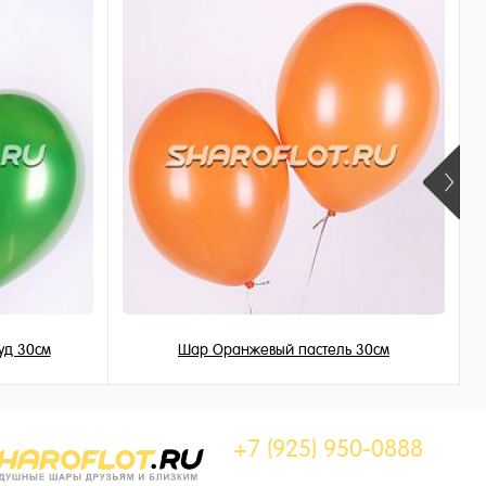
уд 30см
Шар Оранжевый пастель 30см
149 ₽
/ шт
+7 (925) 950-0888