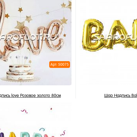
В корзину
В корзи
1 клик
Купить в 1 клик
ное
В избранное
и
В наличии
Арт: 50075
пись love Розовое золото 80см
Шар Надпись Ba
385 ₽
375 ₽
/ шт
/ 
В корзину
В корзи