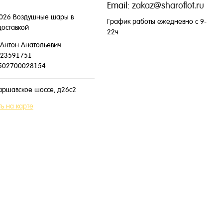
Email:
zakaz@sharoflot.ru
026 Воздушные шары в
График работы ежедневно с 9-
доставкой
22ч
Антон Анатольевич
23591751
502700028154
аршавское шоссе, д26с2
ь на карте