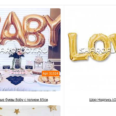
Арт: 51524
ые буквы Baby с гелием 85см
Шар Надпись LO
6 100 ₽
525 ₽
/ шт
/ 