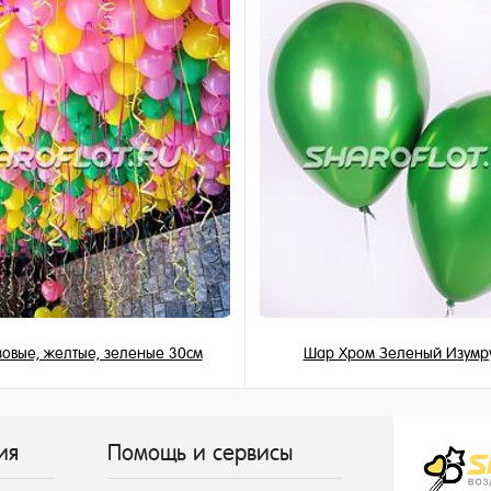
и
овые, желтые, зеленые 30см
Шар Хром Зеленый Изумр
149 ₽
215 ₽
/ шт
/ шт
ия
Помощь и сервисы