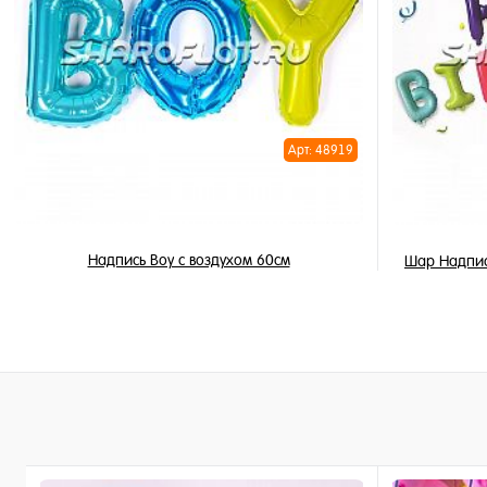
Купить в 
Купить в 1 клик
В избран
В избранное
В наличи
В наличии
Арт: 48919
Надпись Boy с воздухом 60см
Шар Надпис
425 ₽
/ шт
В корзину
Купить в 1 клик
Купить в 
В избранное
В избран