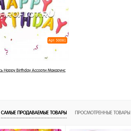
1 клик
Купить в 1 клик
ное
В избранное
и
В наличии
Арт: 50081
ь Happy Birthday Ассорти Макарунс
975 ₽
/ шт
В корзину
САМЫЕ ПРОДАВАЕМЫЕ ТОВАРЫ
ПРОСМОТРЕННЫЕ ТОВАРЫ
1 клик
ное