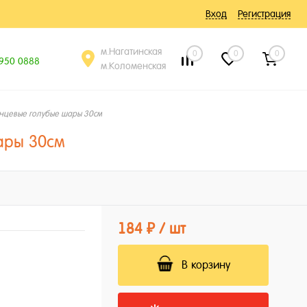
Вход
Регистрация
м.Нагатинская
0
0
0
 950 0888
м.Коломенская
нцевые голубые шары 30см
ары 30см
184 ₽
/ шт
В корзину