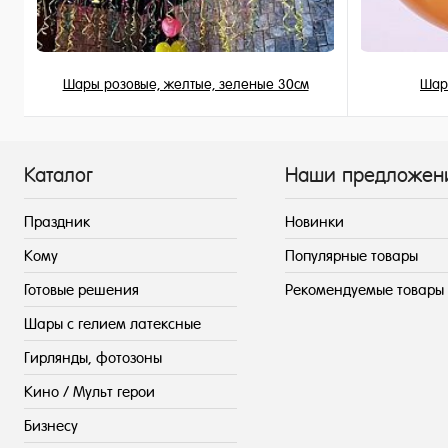
Шары розовые, желтые, зеленые 30см
Шар
149 ₽
/ шт
Каталог
Наши предложен
Праздник
Новинки
Кому
Популярные товары
Готовые решения
Рекомендуемые товары
Шары с гелием латексные
Гирлянды, фотозоны
Кино / Мульт герои
Бизнесу