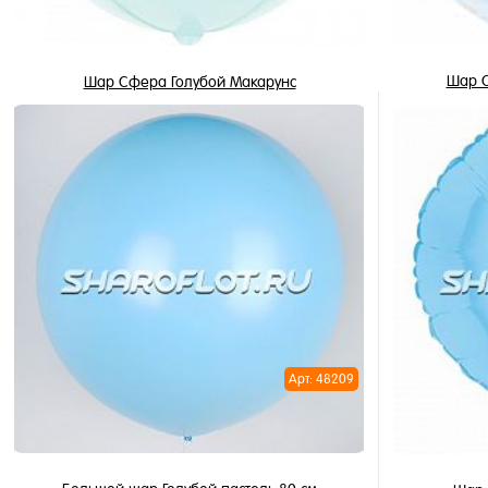
Шар С
Шар Сфера Голубой Макарунс
850 ₽
/ шт
В корзину
Купить в 
Купить в 1 клик
В избран
В избранное
В наличи
В наличии
Арт: 48209