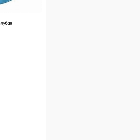
лубая
шт
ну