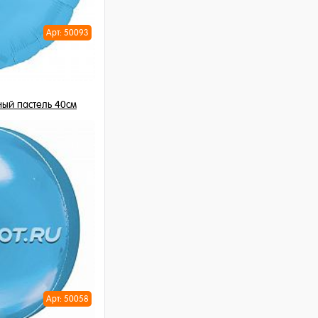
Арт: 50093
ный пастель 40см
шт
ну
Арт: 50058