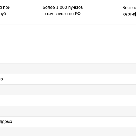
а при
Более 1 000 пунктов
Весь а
 руб
самовывоза по РФ
серти
но
оддома