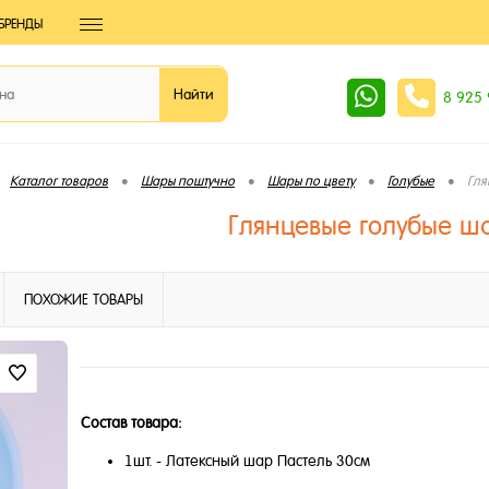
БРЕНДЫ
8 925
•
•
•
•
Каталог товаров
Шары поштучно
Шары по цвету
Голубые
Гля
Глянцевые голубые ш
ПОХОЖИЕ ТОВАРЫ
Состав товара:
1шт. - Латексный шар Пастель 30см