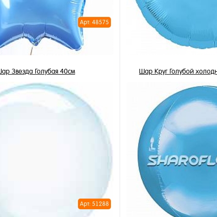
Арт: 48575
ар Звезда Голубая 40см
Шар Круг Голубой холод
345 ₽
355 ₽
/ шт
/ 
В корзину
В корзи
1 клик
Купить в 1 клик
ное
В избранное
и
В наличии
Арт: 51288