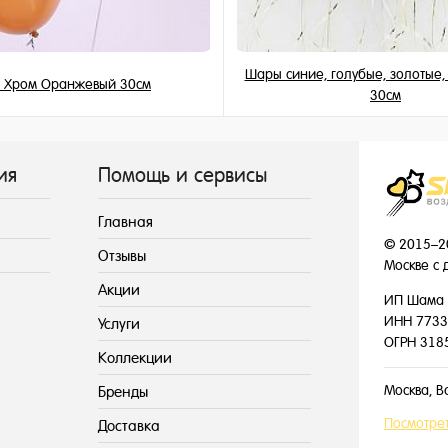
Шары синие, голубые, золотые
 Хром Оранжевый 30см
30см
215 ₽
155 ₽
/ шт
/ шт
ия
Помощь и сервисы
Главная
© 2015–2
Отзывы
Москве с 
Акции
ИП Шама 
ИНН 7733
Услуги
ОГРН 318
Коллекции
Москва, В
Бренды
Посмотрет
Доставка