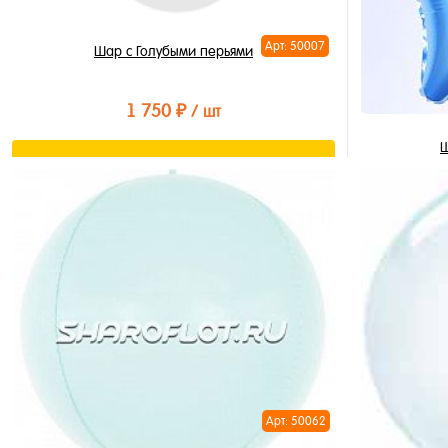
Арт: 50007
Шар с Голубыми перьями
1 750 ₽
/ шт
Ш
В корзину
Купить в 1 клик
В избранное
В наличии
Купить в 
В избран
В наличи
Арт: 50062