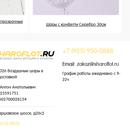
, прозрачные
Шары с конфетти Серебро 30см
225 ₽
/ шт
+7 (925) 950-0888
Email:
zakaz@sharoflot.ru
026 Воздушные шары в
График работы ежедневно с 9-
доставкой
22ч
Антон Анатольевич
23591751
502700028154
аршавское шоссе, д26с2
ь на карте