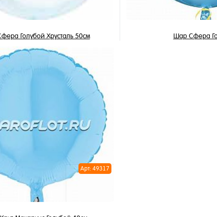
фера Голубой Хрусталь 50см
Шар Сфера Го
900 ₽
750 ₽
/ шт
/ 
В корзину
В корзи
1 клик
Купить в 1 клик
ное
В избранное
и
В наличии
Арт: 49317