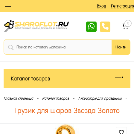
Вход
Регистрация
0
Каталог товаров
•
•
•
Главная страница
Каталог товаров
Аксессуары для праздника
Г
Грузик для шаров Звезда Золото