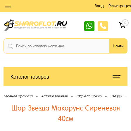
Вход
Регистрация
0
Каталог товаров
•
•
•
•
Главная страница
Каталог товаров
Шары поштучно
Звезда
Шар Звезда Макарунс Сиреневая
40см