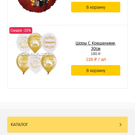
В корзину
Скидка -30%
Шары С Крещением,
30см
180 ₽
126 ₽
/ шт
В корзину
КАТАЛОГ