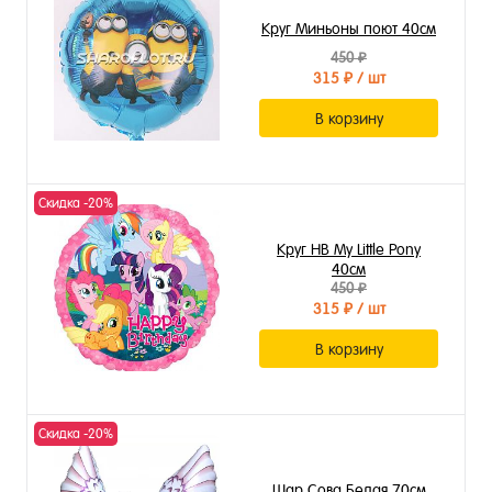
Круг Миньоны поют 40см
450 ₽
315 ₽
/ шт
В корзину
Скидка -20%
Круг HB My Little Pony
40см
450 ₽
315 ₽
/ шт
В корзину
Скидка -20%
Шар Сова Белая 70см