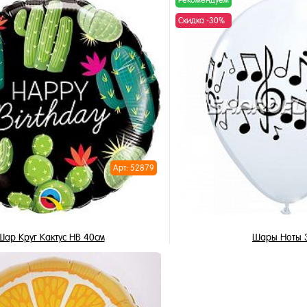
Рекомендуем
2 150 ₽
450 ₽
1 505 ₽
315 ₽
/ шт
/ 
Скидка -30%
В корзину
В корзи
1 клик
Купить в 1 клик
ное
В избранное
и
В наличии
Арт: 52879
Шар Круг Кактус HB 40см
Шары Ноты 
490 ₽
225 ₽
343 ₽
157.50 ₽
/ шт