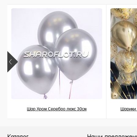
В избранное
В избран
В наличии
В наличи
Шар Хром Серебро люкс 30см
Шарики 
215 ₽
/ шт
Каталог
Наши предложен