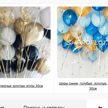
ное
и
Шары синие, голубые, золотые
черные золотые агаты 30см
30см
199 ₽
155 ₽
/ шт
/ шт
ия
Помощь и сервисы