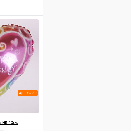
Арт: 52830
е HB 40см