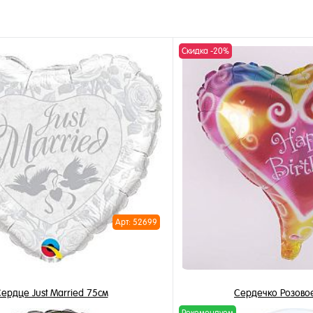
Скидка -20%
Арт: 52699
ердце Just Married 75см
Сердечко Розово