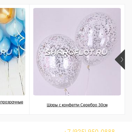
, прозрачные
Шары с конфетти Серебро 30см
225 ₽
/ шт
+7 (925) 950-0888