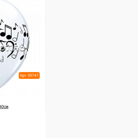
шт
ну
Арт: 50747
30см
/ шт