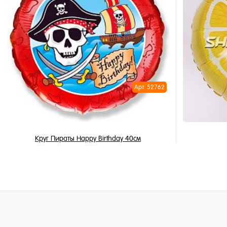
В корзину
Купить в 
Купить в 1 клик
В избран
В избранное
В наличи
В наличии
Арт: 52762
Круг Пираты Happy Birthday 40см
450 ₽
315 ₽
/ шт
В корзину
Купить в 1 клик
Купить в 