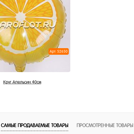
В корзину
В корзи
1 клик
Купить в 1 клик
ное
В избранное
и
В наличии
Арт: 52650
Круг Апельсин 40см
450 ₽
315 ₽
/ шт
В корзину
САМЫЕ ПРОДАВАЕМЫЕ ТОВАРЫ
ПРОСМОТРЕННЫЕ ТОВАРЫ
1 клик