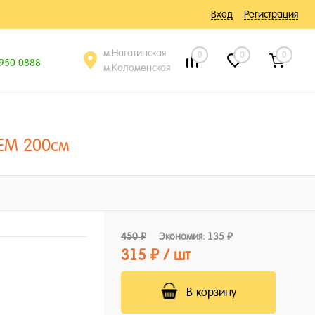
Вход
Регистрация
м.Нагатинская
0
0
0
 950 0888
м.Коломенская
ЕМ 200см
450 ₽
Экономия:
135 ₽
315 ₽
/ шт
В корзину