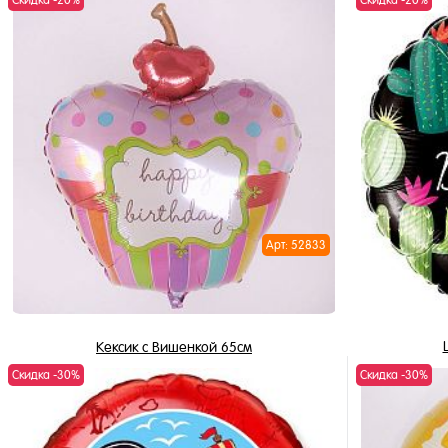
Скидка -20%
Скидка -20%
175 ₽
122.50 ₽
/ шт
В корзину
Купить в 1 клик
Купить в 
В избранное
В избран
В наличии
В наличи
Арт: 52833
Кексик с Вишенкой 65см
Скидка -30%
Скидка -30%
750 ₽
525 ₽
/ шт