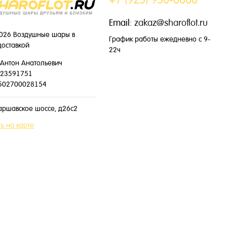
Email:
zakaz@sharoflot.ru
026 Воздушные шары в
График работы ежедневно с 9-
доставкой
22ч
Антон Анатольевич
23591751
502700028154
аршавское шоссе, д26с2
ь на карте