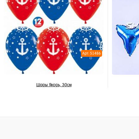
В корзину
Купить в 
Купить в 1 клик
В избран
В избранное
В наличи
В наличии
Арт: 51486
Шары Якорь, 30см
Цена по запросу
Запросить цену
Купить в 