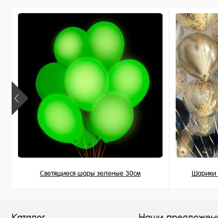
Купить в 1 клик
В избран
В избранное
В наличи
Недоступно
Светящиеся шары зеленые 30см
Шарики 
195 ₽
/ шт
Каталог
Наши предложен