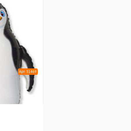
шт
ну
Арт: 51469