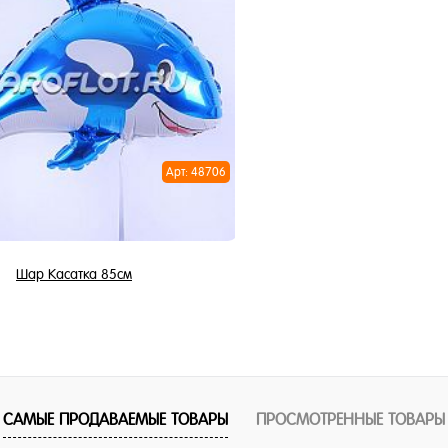
В корзину
Шар Пингвин
1 клик
745 ₽
/ 
ное
и
В корзи
Арт: 48706
Купить в 1 клик
В избранное
В наличии
Шар Касатка 85см
745 ₽
/ шт
В корзину
САМЫЕ ПРОДАВАЕМЫЕ ТОВАРЫ
ПРОСМОТРЕННЫЕ ТОВАРЫ
1 клик