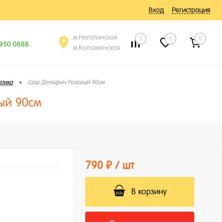
Вход
Регистрация
м.Нагатинская
0
0
0
 950 0888
м.Коломенская
•
атика
Шар Дельфин Розовый 90см
ый 90см
790 ₽
/ шт
В корзину