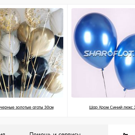
ное
и
черные золотые агаты 30см
Шар Хром Синий люкс 
199 ₽
215 ₽
/ шт
/ шт
ия
Помощь и сервисы