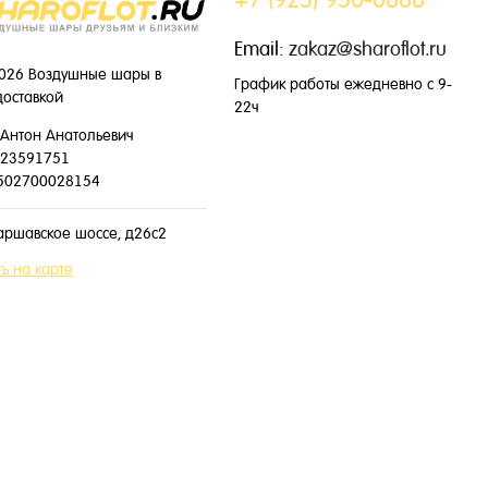
Email:
zakaz@sharoflot.ru
026 Воздушные шары в
График работы ежедневно с 9-
доставкой
22ч
Антон Анатольевич
23591751
502700028154
аршавское шоссе, д26с2
ь на карте