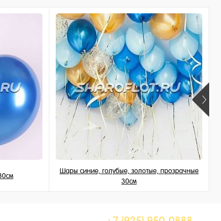
Шары синие, голубые, золотые, прозрачные
30см
30см
155 ₽
/ шт
+7 (925) 950-0888