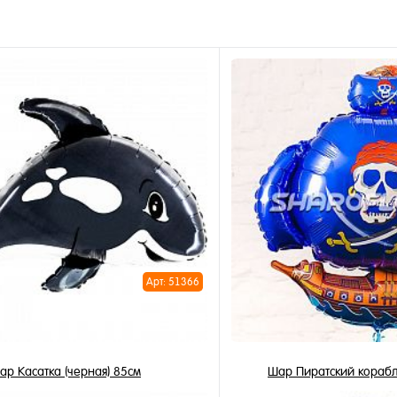
Арт: 51366
ар Касатка (черная) 85см
Шар Пиратский корабл