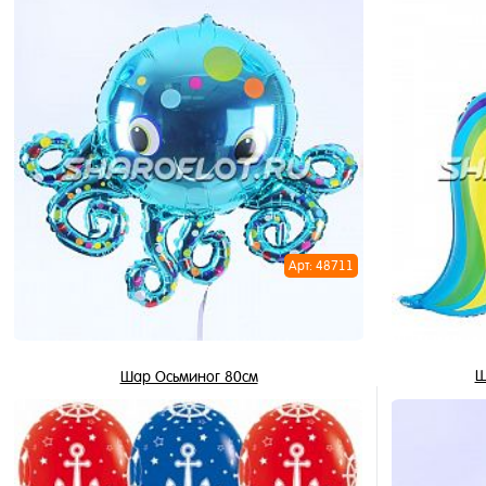
750 ₽
675 ₽
/ шт
В корзину
Купить в 1 клик
Купить в 
В избранное
В избран
В наличии
В наличи
Арт: 48711
Ш
Шар Осьминог 80см
795 ₽
/ шт