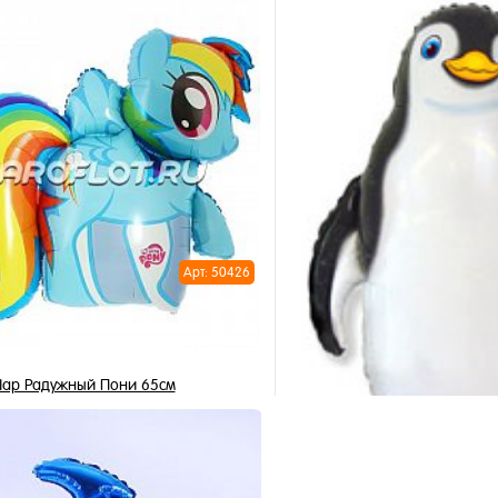
745 ₽
795 ₽
/ шт
/ 
В корзину
В корзи
1 клик
Купить в 1 клик
ное
В избранное
и
В наличии
Арт: 50426
ар Радужный Пони 65см
795 ₽
/ шт