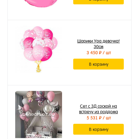
Шарики Ура девочка!
30см
3 450 ₽
/ шт
В корзину
Сет с 3Д соской на
встречу из роддома
5 531 ₽
/ шт
В корзину