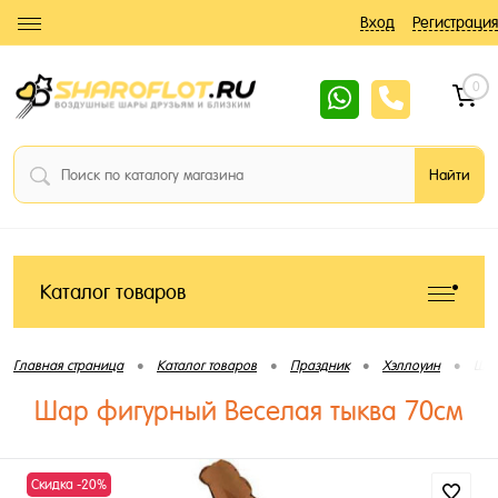
Вход
Регистрация
0
Каталог товаров
•
•
•
•
Главная страница
Каталог товаров
Праздник
Хэллоуин
Шар
Шар фигурный Веселая тыква 70см
Скидка -20%