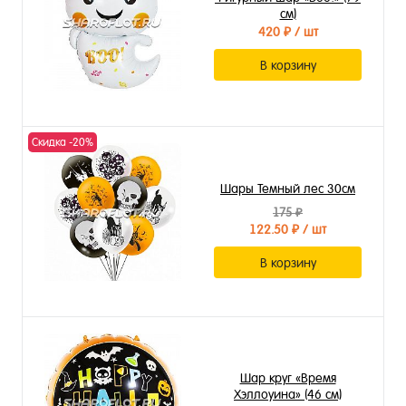
см)
420 ₽
/ шт
В корзину
Скидка -20%
Шары Темный лес 30см
175 ₽
122.50 ₽
/ шт
В корзину
Шар круг «Время
Хэллоуина» (46 см)