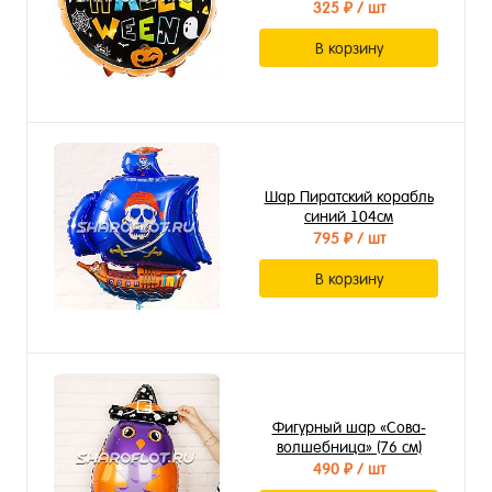
325 ₽
/ шт
В корзину
Шар Пиратский корабль
синий 104см
795 ₽
/ шт
В корзину
Фигурный шар «Сова-
волшебница» (76 см)
490 ₽
/ шт