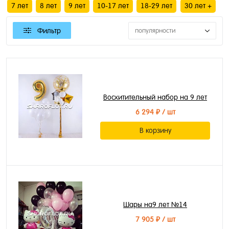
7 лет
8 лет
9 лет
10-17 лет
18-29 лет
30 лет +
Фильтр
популярности
Восхитительный набор на 9 лет
6 294 ₽
/ шт
В корзину
Шары на9 лет №14
7 905 ₽
/ шт