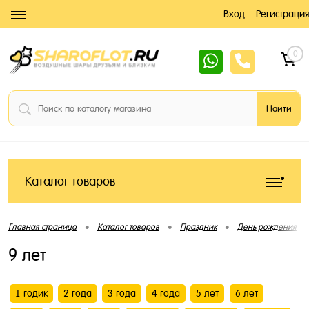
Вход
Регистрация
0
Каталог товаров
•
•
•
•
Главная страница
Каталог товаров
Праздник
День рождения
9 лет
1 годик
2 года
3 года
4 года
5 лет
6 лет