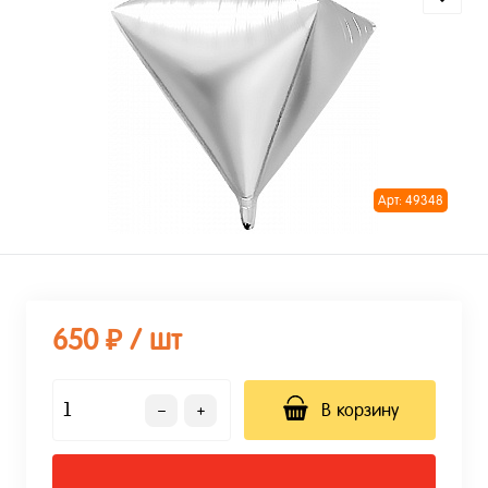
Арт: 49348
650 ₽
/ шт
В корзину