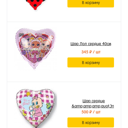
В корзину
Шар Лол сердце 40см
345 ₽
/ шт
В корзину
Шар сердце
&amp;amp;amp;quot;Это
девочка&amp;amp;amp;quot;
500 ₽
/ шт
В корзину