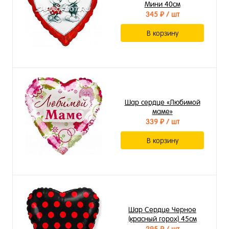
Мини 40см
345 ₽
/ шт
В корзину
Шар сердце «Любимой
маме»
339 ₽
/ шт
В корзину
Шар Сердце Черное
(красный горох) 45см