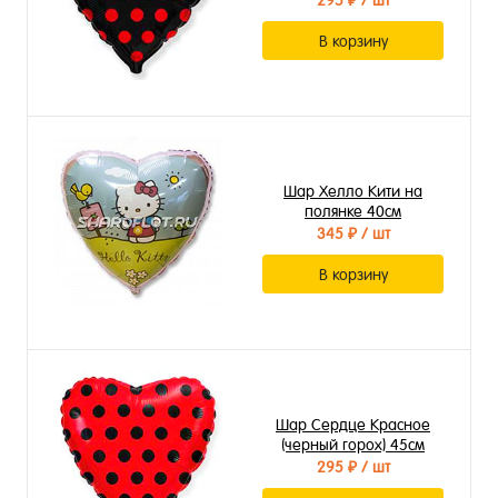
295 ₽
/ шт
В корзину
Шар Хелло Кити на
полянке 40см
345 ₽
/ шт
В корзину
Шар Сердце Красное
(черный горох) 45см
295 ₽
/ шт