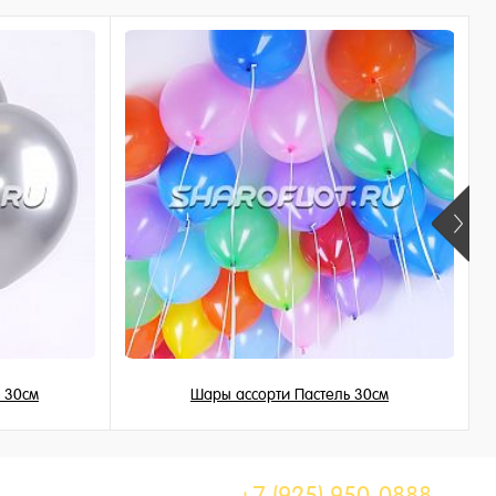
 30см
Шары ассорти Пастель 30см
149 ₽
/ шт
+7 (925) 950-0888