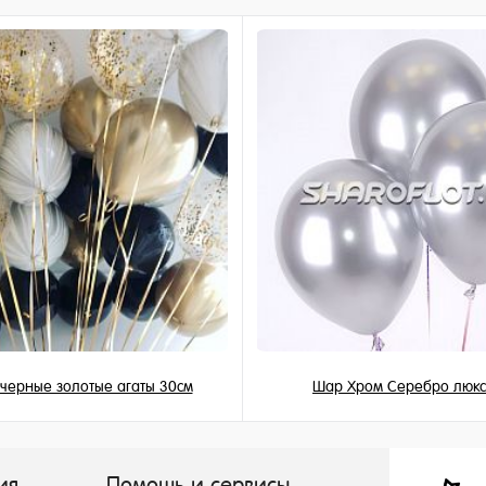
1 клик
ное
но
черные золотые агаты 30см
Шар Хром Серебро люкс
199 ₽
215 ₽
/ шт
/ шт
ия
Помощь и сервисы