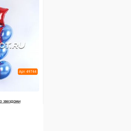
шт
ну
Арт: 49744
о звездами
 шт