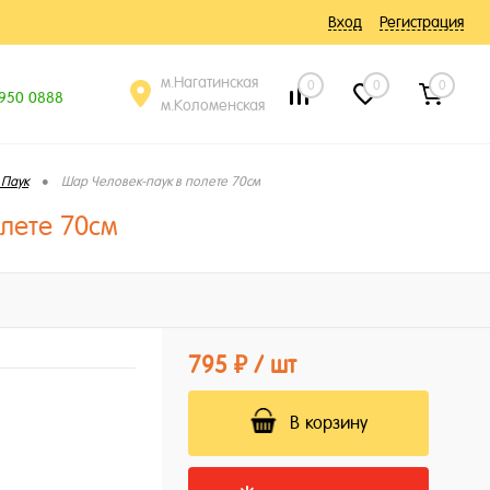
Вход
Регистрация
м.Нагатинская
0
0
0
 950 0888
м.Коломенская
•
 Паук
Шар Человек-паук в полете 70см
лете 70см
795 ₽
/ шт
В корзину