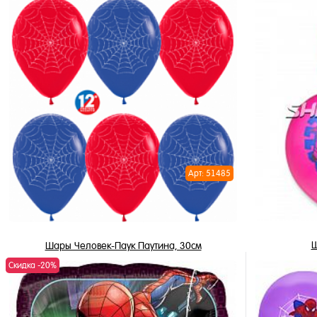
9 485 ₽
/ шт
В корзину
Купить в 1 клик
Купить в 
В избранное
В избран
В наличии
В наличи
Арт: 51485
Ш
Шары Человек-Паук Паутина, 30см
Скидка -20%
95 ₽
/ шт