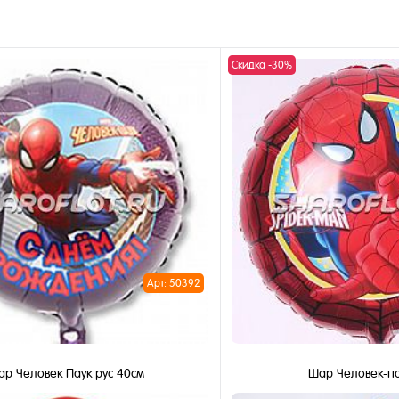
Скидка -30%
Арт: 50392
р Человек Паук рус 40см
Шар Человек-па