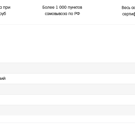
а при
Более 1 000 пунктов
Весь а
 руб
самовывоза по РФ
серти
ний