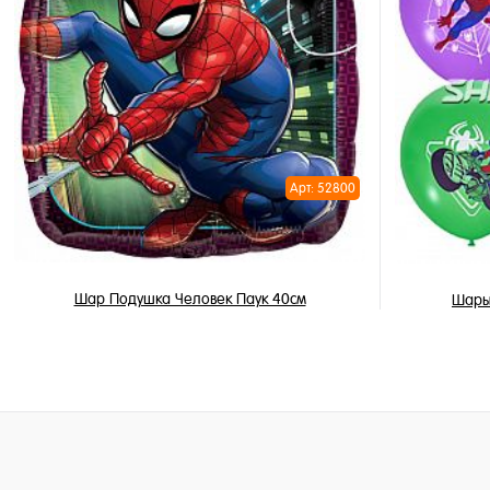
В корзину
Купить в 1 клик
Купить в 
В избранное
В избран
В наличии
Недоступ
Арт: 52800
Шар Подушка Человек Паук 40см
Шары
450 ₽
315 ₽
/ шт
В корзину
Купить в 1 клик