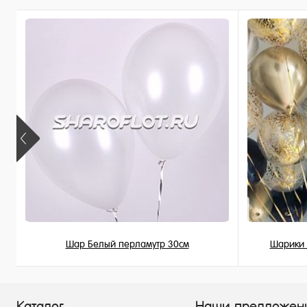
Купить в 
В избранное
В избран
В наличии
Недоступ
Шар Белый перламутр 30см
Шарики 
155 ₽
/ шт
Каталог
Наши предложен