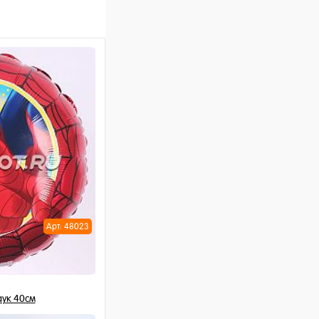
Арт: 48023
ук 40см