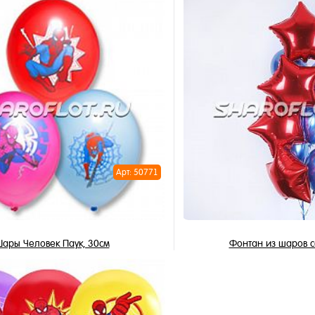
450 ₽
345 ₽
315 ₽
/ шт
/ 
В корзину
В корзи
1 клик
Купить в 1 клик
ное
В избранное
и
В наличии
Арт: 50771
ары Человек Паук, 30см
Фонтан из шаров с
Цена по запросу
2 902 ₽
/