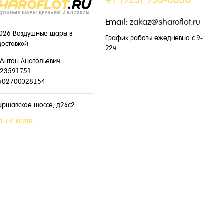
Email:
zakaz@sharoflot.ru
026 Воздушные шары в
График работы ежедневно с 9-
доставкой
22ч
Антон Анатольевич
23591751
502700028154
аршавское шоссе, д26с2
ь на карте