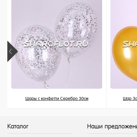
В наличии
В наличи
Шары с конфетти Серебро 30см
Шар Зо
225 ₽
/ шт
Каталог
Наши предложен