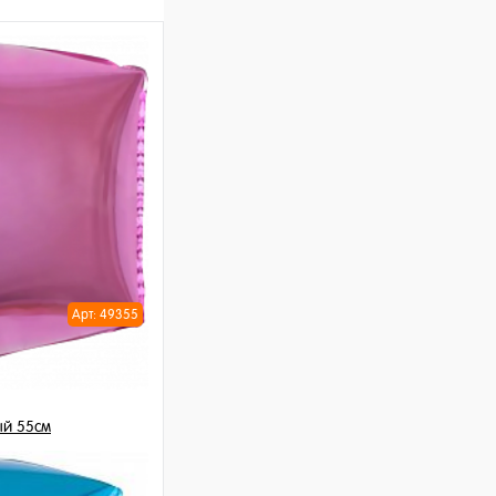
Арт: 49355
ый 55см
шт