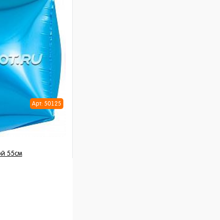
ну
Арт: 50125
ой 55см
шт
ну