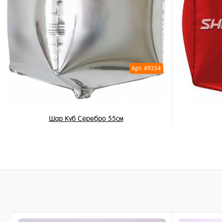
Купить в 
Купить в 1 клик
В избран
В избранное
В наличи
В наличии
Арт: 49354
Шар Куб Серебро 55см
450 ₽
/ шт
В корзину
Купить в 1 клик
Купить в 
В избранное
В избран