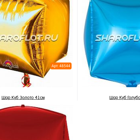
В корзину
В корзи
1 клик
Купить в 1 клик
ное
В избранное
и
В наличии
Арт: 48544
Шар Куб Золото 41см
Шар Куб Голуб
1 250 ₽
450 ₽
/ шт
/ 
В корзину
В корзи