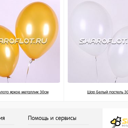
и
лото яркое металлик 30см
Шар Белый пастель 3
155 ₽
149 ₽
/ шт
/ шт
ия
Помощь и сервисы