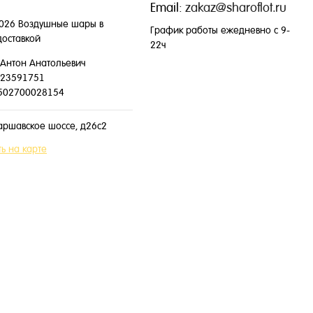
Email:
zakaz@sharoflot.ru
026 Воздушные шары в
График работы ежедневно с 9-
доставкой
22ч
Антон Анатольевич
23591751
502700028154
аршавское шоссе, д26с2
ь на карте