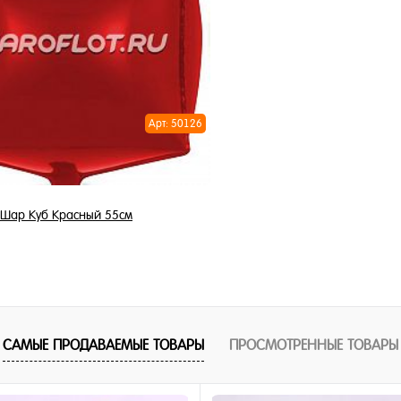
1 клик
Купить в 1 клик
ное
В избранное
и
В наличии
Арт: 50126
Шар Куб Красный 55см
450 ₽
/ шт
В корзину
САМЫЕ ПРОДАВАЕМЫЕ ТОВАРЫ
ПРОСМОТРЕННЫЕ ТОВАРЫ
1 клик
ное