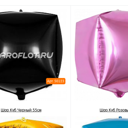
Арт: 50123
Шар Куб Черный 55см
Шар Куб Розов
450 ₽
450 ₽
/ шт
/ 