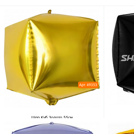
Арт: 49353
Шар Куб Золото 55см