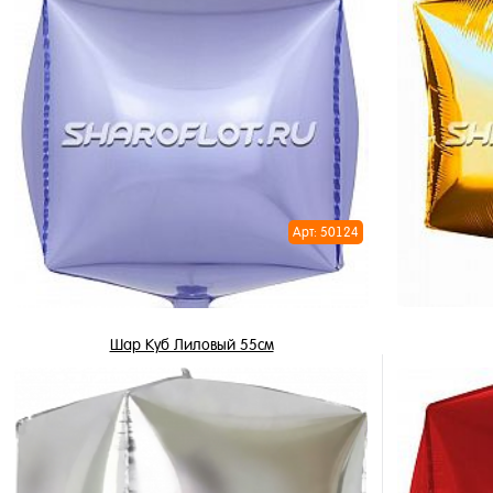
450 ₽
/ шт
В корзину
Купить в 
Купить в 1 клик
В избран
В избранное
В наличи
В наличии
Арт: 50124
Шар Куб Лиловый 55см
450 ₽
/ шт
В корзину