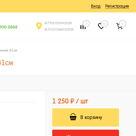
Вход
Регистрация
м.Нагатинская
0
0
0
 950 0888
м.Коломенская
иний 41см
41см
1 250 ₽
/ шт
В корзину