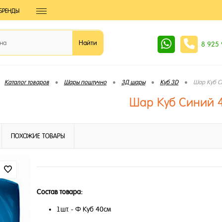
БРЕНДЫ
8 925
•
•
•
•
Каталог товаров
Шары поштучно
3Д шары
Куб 3D
Шар Куб С
Шар Куб Синий 
ПОХОЖИЕ ТОВАРЫ
Состав товара:
1шт. - Ф Куб 40см