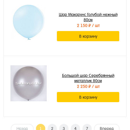
Шар Макарунс Голубой нежный
80см
2 150 ₽
/ шт
В корзину
Большой шар Серебрянный
металлик 80см
2 250 ₽
/ шт
В корзину
Назад
1
2
3
4
7
Вперед