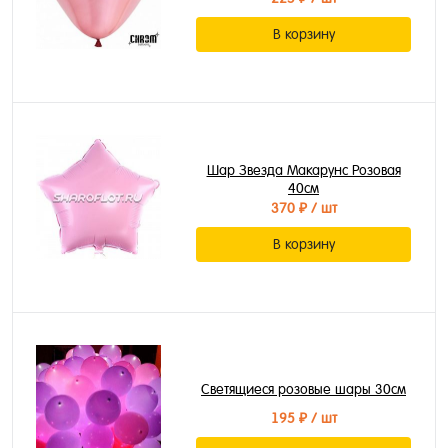
В корзину
Шар Звезда Макарунс Розовая
40см
370 ₽
/ шт
В корзину
Светящиеся розовые шары 30см
195 ₽
/ шт