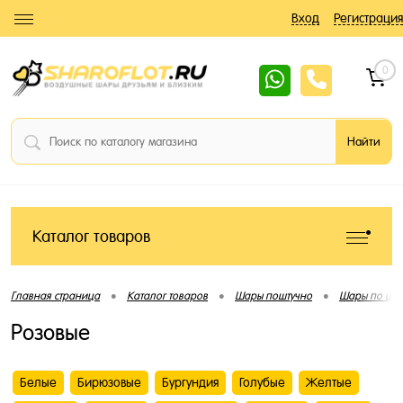
Вход
Регистрация
0
Каталог товаров
•
•
•
Главная страница
Каталог товаров
Шары поштучно
Шары по цве
Розовые
Белые
Бирюзовые
Бургундия
Голубые
Желтые