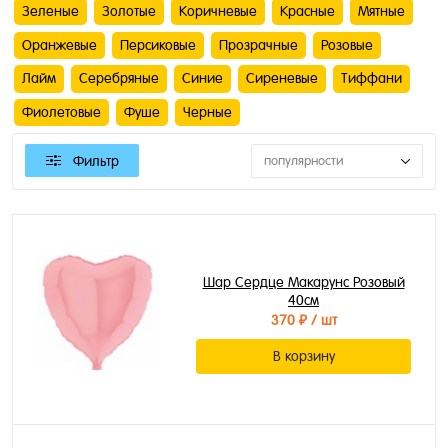
Зеленые
Золотые
Коричневые
Красные
Мятные
Оранжевые
Персиковые
Прозрачные
Розовые
Лайм
Серебряные
Синие
Сиреневые
Тиффани
Фиолетовые
Фуше
Черные
Фильтр
популярности
Шар Сердце Макарунс Розовый
40см
370 ₽
/ шт
В корзину