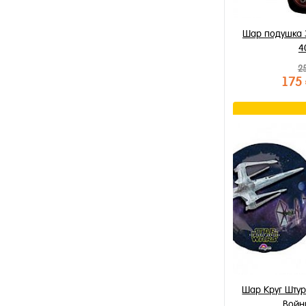
Шар подушка 
4
2
175
В к
Купить в 1 к
В избранное
В наличии
Шар Круг Шту
Войн