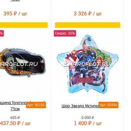
395 ₽
3 326 ₽
/ шт
/ шт
В корзину
В корзину
0%
Скидка -30%
ть в 1 клик
Купить в 1 клик
бранное
В избранное
личии
В наличии
шина Гоночная (черная)
Арт: 50183
Арт: 50446
Шар Звезда Мстители, 70см
75см
625 ₽
2 000 ₽
437.50 ₽
1 400 ₽
/ шт
/ шт