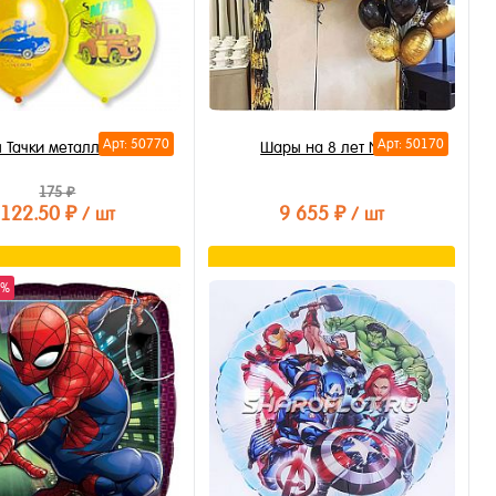
Арт: 50770
Арт: 50170
 Тачки металлик 30см
Шары на 8 лет №16
175 ₽
122.50 ₽
9 655 ₽
/ шт
/ шт
В корзину
В корзину
0%
ть в 1 клик
Купить в 1 клик
бранное
В избранное
личии
В наличии