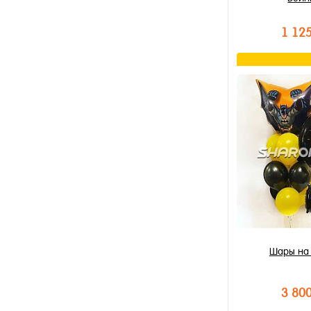
1 12
В к
Купить в 1 к
В избранное
В наличии
Шары на
3 80