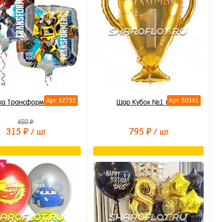
Арт: 52732
Арт: 50341
ка Трансформеры 40см
Шар Кубок №1 65см
450 ₽
315 ₽
795 ₽
/ шт
/ шт
В корзину
В корзину
0%
ть в 1 клик
Купить в 1 клик
бранное
В избранное
личии
В наличии