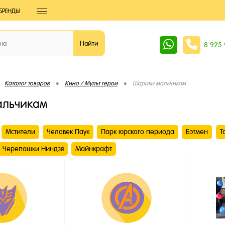
БРЕНДЫ
8 925
•
•
Каталог товаров
Кино / Мульт герои
Шарики мальчикам
альчикам
Мстители
Человек Паук
Парк юрского периода
Бэтмен
Т
Черепашки Ниндзя
Майнкрафт