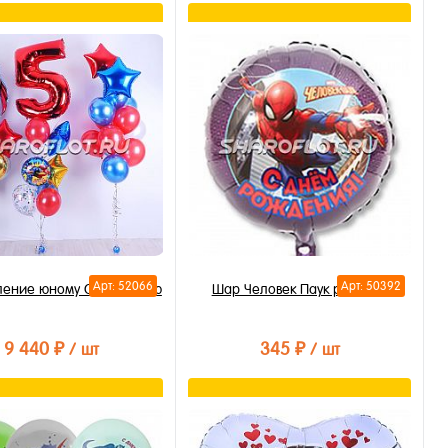
В корзину
В корзину
ть в 1 клик
Купить в 1 клик
бранное
В избранное
личии
В наличии
Арт: 52066
Арт: 50392
ление юному Супергерою
Шар Человек Паук рус 40см
9 440 ₽
345 ₽
/ шт
/ шт
В корзину
В корзину