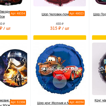
Звездные войны
Арт: 48354
Арт: 48023
Шар Человек-паук 40см
Шар Под
0см
50 ₽
450 ₽
 ₽
315 ₽
/ шт
/ шт
орзину
В корзину
лик
Купить в 1 клик
Купи
В избранное
В из
В наличии
В на
рмовик Звездные
Круг ч
Арт: 51308
Арт: 48394
Шар круг Молния и Мэтр 40см
ы 90см