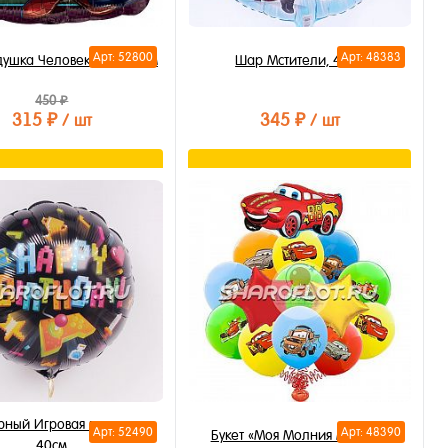
Арт: 52800
Арт: 48383
ушка Человек Паук 40см
Шар Мстители, 40см
450 ₽
315 ₽
345 ₽
/ шт
/ шт
В корзину
В корзину
ть в 1 клик
Купить в 1 клик
бранное
В избранное
личии
В наличии
ёрный Игровая приставка
Арт: 52490
Арт: 48390
Букет «Моя Молния Маквин»
40см