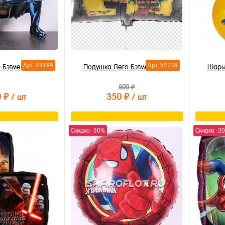
Арт: 48199
Арт: 52738
 Бэтмен 110см
Подушка Лего Бэтмен 45см
Шары
500 ₽
0 ₽
350 ₽
/ шт
/ шт
орзину
В корзину
Скидка -30%
Скидка -2
лик
Купить в 1 клик
Купи
В избранное
В из
В наличии
В на