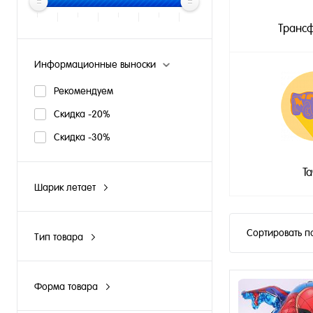
Транс
Информационные выноски
Рекомендуем
Скидка -20%
Скидка -30%
Т
Шарик летает
N
Y
Сортировать п
Тип товара
Композиция из шаров
Облако из шаров
Форма товара
Фонтан из шаров
Груша