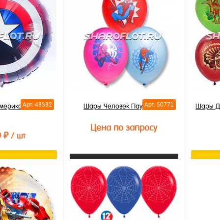
лик
Купить в 1 клик
Купи
В избранное
В из
В наличии
В на
Арт: 48382
Арт: 50771
мерика Щит 70см
Шары Человек Паук, 30см
Шары Д
Цена по запросу
0 ₽
/ шт
орзину
Запросить цену
лик
Купи
Купить в 1 клик
В из
В избранное
В на
Недоступно