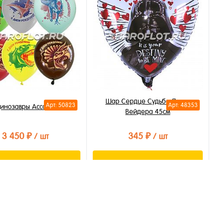
ть в 1 клик
Купить в 1 клик
бранное
В избранное
личии
В наличии
Шар Сердце Судьба Дарта
Арт: 50823
Арт: 48353
инозавры Ассорти, 30см
Вейдера 45см
3 450 ₽
345 ₽
/ шт
/ шт
В корзину
В корзину
ть в 1 клик
Купить в 1 клик
бранное
В избранное
личии
В наличии