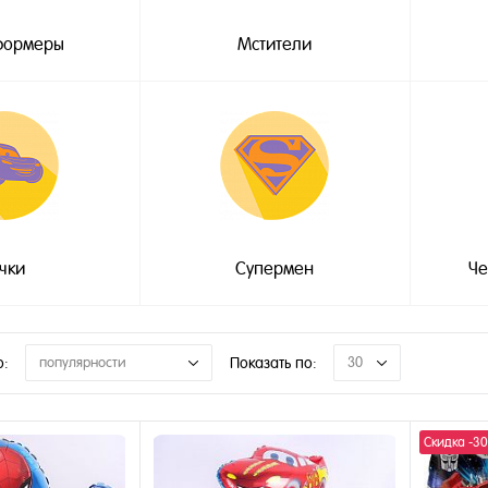
формеры
Мстители
ачки
Супермен
Че
о:
популярности
Показать по:
30
Скидка -3