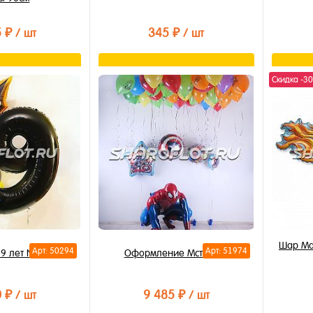
5 ₽
345 ₽
/ шт
/ шт
орзину
В корзину
Скидка -3
лик
Купить в 1 клик
Купи
В избранное
В из
В наличии
В на
Шар Ма
Арт: 50294
Арт: 51974
 9 лет №12
Оформление Мстители
0 ₽
9 485 ₽
/ шт
/ шт