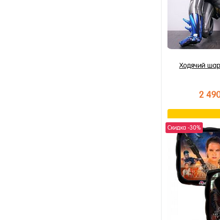
Черный
Прозрачный
Ассорти
Ходячий шар
2 49
В к
Скидка -30%
Купить в 1 к
В избранное
В наличии