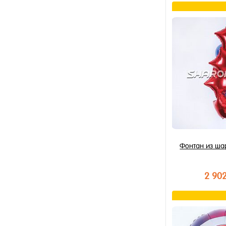
В к
Купить в 1 к
В избранное
В наличии
Фонтан из ша
2 90
В к