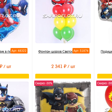
Арт: 48322
Арт: 51876
ук в полете 70см
Фонтан шаров Светофор Тачки
Подуш
 ₽
2 341 ₽
/ шт
/ шт
орзину
В корзину
Скидка -30%
Скидка -3
лик
Купить в 1 клик
Купи
В избранное
В из
В наличии
В на