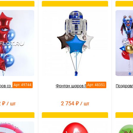
орзину
В корзину
лик
Купить в 1 клик
Купи
В избранное
В из
В наличии
В на
Арт: 49744
Арт: 48351
ров со звездами
Фонтан шаров Р2Д2
Поздрав
2 ₽
2 754 ₽
/ шт
/ шт
орзину
В корзину