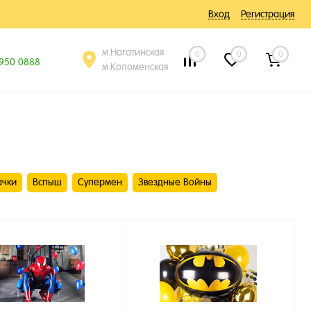
Вход
Регистрация
м.Нагатинская
0
0
0
 950 0888
м.Коломенская
ачки
Вспыш
Супермен
Звездные Войны