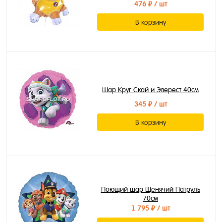
476 ₽
/ шт
В корзину
Шар Круг Скай и Эверест 40см
345 ₽
/ шт
В корзину
Поющий шар Щенячий Патруль
70см
1 795 ₽
/ шт