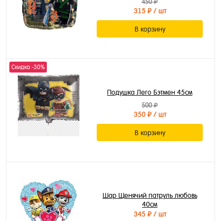
450 ₽
315 ₽
/ шт
В корзину
Скидка -30%
Подушка Лего Бэтмен 45см
500 ₽
350 ₽
/ шт
В корзину
Шар Щенячий патруль любовь
40см
345 ₽
/ шт