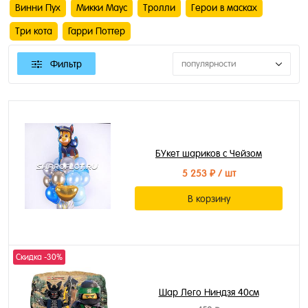
Винни Пух
Микки Маус
Тролли
Герои в масках
Три кота
Гарри Поттер
Фильтр
популярности
БУкет шариков с Чейзом
5 253 ₽
/ шт
В корзину
Скидка -30%
Шар Лего Ниндзя 40см