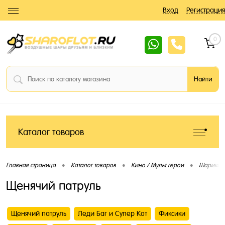
Вход
Регистрация
0
Каталог товаров
•
•
•
Главная страница
Каталог товаров
Кино / Мульт герои
Шарики 
Щенячий патруль
Щенячий патруль
Леди Баг и Супер Кот
Фиксики