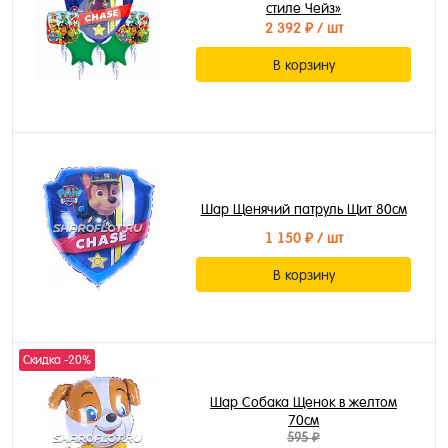
стиле Чейз»
2 392 ₽
/ шт
В корзину
Шар Щенячий патруль Щит 80см
1 150 ₽
/ шт
В корзину
Скидка -20%
Шар Собака Щенок в желтом
70см
595 ₽