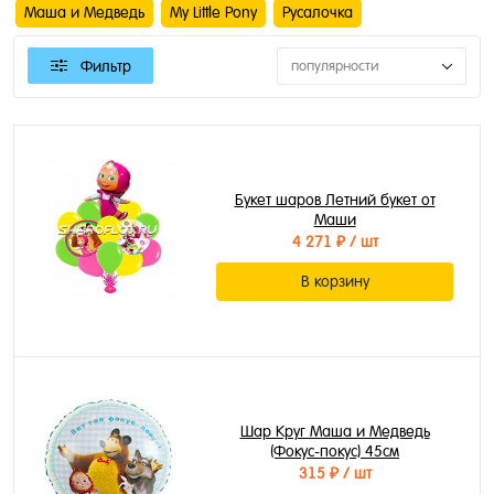
Маша и Медведь
My Little Pony
Русалочка
Фильтр
популярности
Букет шаров Летний букет от
Маши
4 271 ₽
/ шт
В корзину
Шар Круг Маша и Медведь
(Фокус-покус) 45см
315 ₽
/ шт