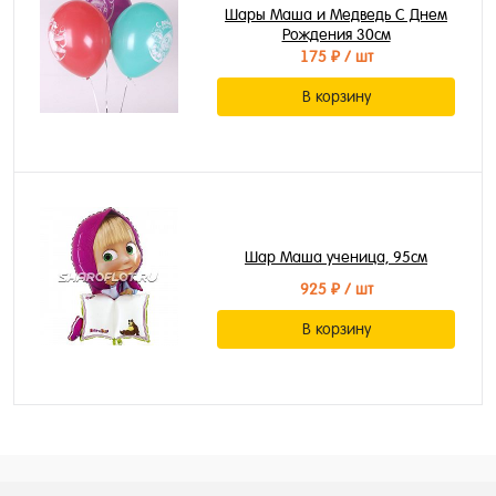
Шары Маша и Медведь С Днем
Рождения 30см
175 ₽
/ шт
В корзину
Шар Маша ученица, 95см
925 ₽
/ шт
В корзину