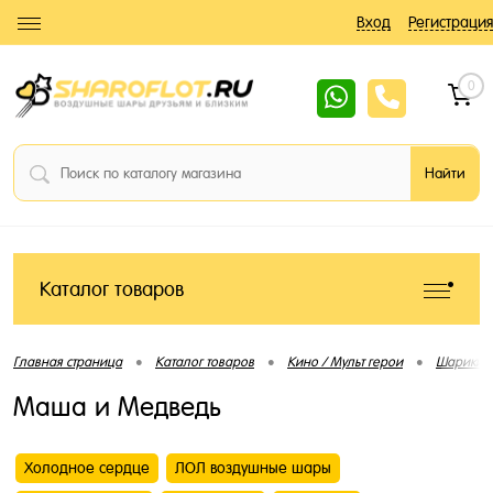
Вход
Регистрация
0
Каталог товаров
•
•
•
Главная страница
Каталог товаров
Кино / Мульт герои
Шарики 
Маша и Медведь
Холодное сердце
ЛОЛ воздушные шары