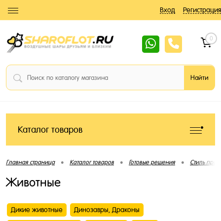
Вход
Регистрация
0
Каталог товаров
•
•
•
Главная страница
Каталог товаров
Готовые решения
Стиль праз
Животные
Дикие животные
Динозавры, Драконы