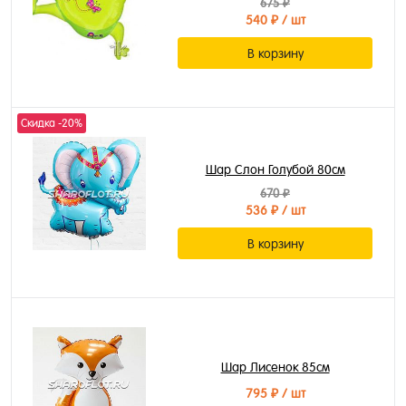
675 ₽
540 ₽
/ шт
В корзину
Скидка -20%
Шар Слон Голубой 80см
670 ₽
536 ₽
/ шт
В корзину
Шар Лисенок 85см
795 ₽
/ шт