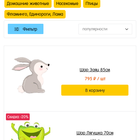
Домашние животные
Насекомые
Птицы
Фламинго, Единороги, Лама
Фильтр
популярности
Шар Заяц 85см
795 ₽
/ шт
В корзину
Скидка -20%
Шар Лягушка 70см