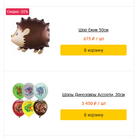
Скидка -20%
Шар Ежик 50см
675 ₽
/ шт
В корзину
Шары Динозавры Ассорти, 30см
3 450 ₽
/ шт
В корзину