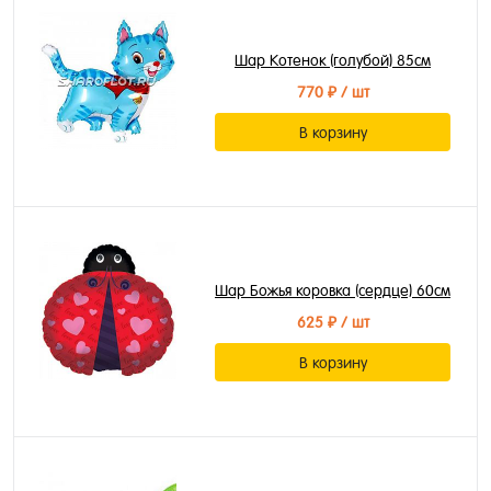
Шар Котенок (голубой) 85см
770 ₽
/ шт
В корзину
Шар Божья коровка (сердце) 60см
625 ₽
/ шт
В корзину