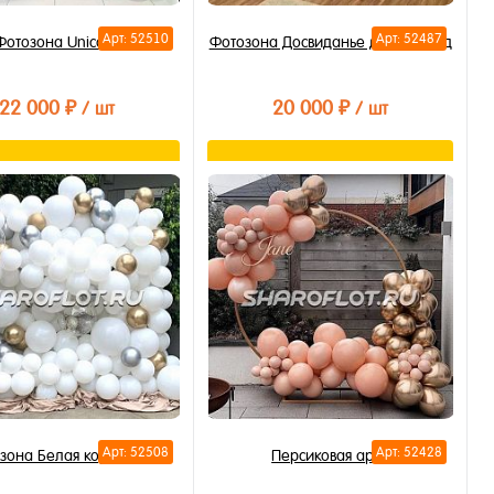
Арт: 52510
Арт: 52487
Фотозона Unicorn
Фотозона Досвиданье детский сад
22 000 ₽
20 000 ₽
/ шт
/ шт
В корзину
В корзину
ть в 1 клик
Купить в 1 клик
бранное
В избранное
личии
В наличии
Арт: 52508
Арт: 52428
зона Белая королева
Персиковая арка