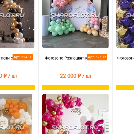
В избранное
В из
В наличии
В на
Арт: 52431
Арт: 52509
 пати арка
Фотозона Разноцветная радость
Фотозона
0 ₽
22 000 ₽
/ шт
/ шт
орзину
В корзину
лик
Купить в 1 клик
Купи
В избранное
В из
В наличии
В на