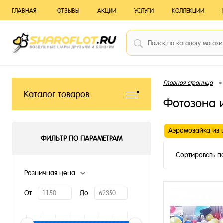
ГЛАВНАЯ
ОТЗЫВЫ
АКЦИИ
УСЛУГИ
КОЛЛЕКЦИИ
•
Главная страница
Каталог товаров
Фотозона 
Аэромозайка из 
ФИЛЬТР ПО ПАРАМЕТРАМ
Сортировать п
Розничная цена
От
До