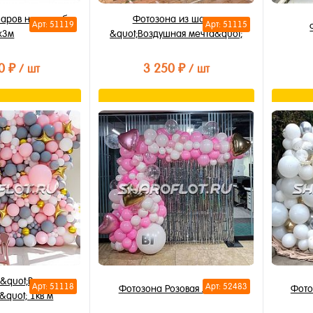
аров на свадьбу
Фотозона из шаров
Арт: 51119
Арт: 51115
х3м
&quot;Воздушная мечта&quot;
0 ₽
3 250 ₽
/ шт
/ шт
орзину
В корзину
лик
Купить в 1 клик
Купи
В избранное
В из
В наличии
В на
 &quot;Воздушная
Арт: 51118
Арт: 52483
Фотозона Розовая любовь
Фото
&quot; 1кв м