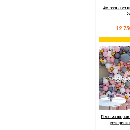
Фотозона из ш
2
12 75
В к
Купить в 1 к
В избранное
В наличии
Пена из шаров
вечеринка