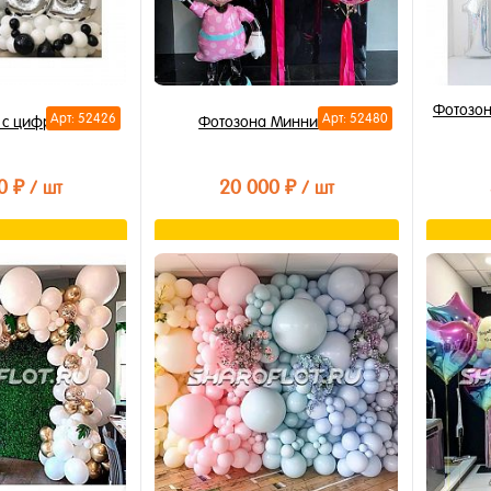
Фотозон
Арт: 52426
Арт: 52480
 с цифрами
Фотозона Минни маус
0 ₽
20 000 ₽
/ шт
/ шт
орзину
В корзину
лик
Купить в 1 клик
Купи
В избранное
В из
В наличии
В на