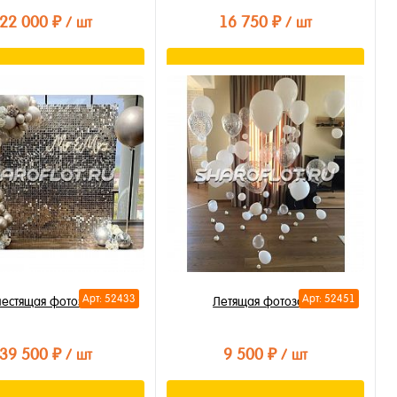
22 000 ₽
16 750 ₽
/ шт
/ шт
В корзину
В корзину
ть в 1 клик
Купить в 1 клик
бранное
В избранное
личии
В наличии
Арт: 52433
Арт: 52451
лестящая фотозона
Летящая фотозона
39 500 ₽
9 500 ₽
/ шт
/ шт