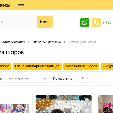
БРЕНДЫ
8 925
•
•
Каталог товаров
Гирлянды, фотозоны
Фотозона из шаров
из шаров
шаров
Разнокалиберная гирлянда
Фотозона из шаров
Фигур
о:
популярности
Показать по:
30