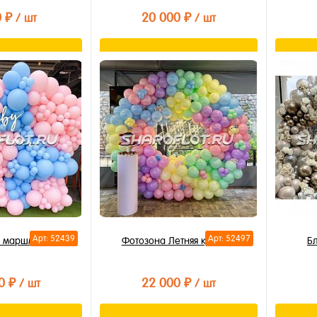
0 ₽
20 000 ₽
/ шт
/ шт
орзину
В корзину
лик
Купить в 1 клик
Купи
В избранное
В из
В наличии
В на
Арт: 52439
Арт: 52497
е маршмелоу
Фотозона Летняя красота
Б
0 ₽
22 000 ₽
/ шт
/ шт