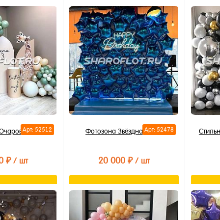
орзину
В корзину
лик
Купить в 1 клик
Купи
В избранное
В из
В наличии
В на
Арт: 52512
Арт: 52478
 Очарование
Фотозона Звёздная ночь
Стильн
0 ₽
20 000 ₽
/ шт
/ шт
орзину
В корзину
лик
Купить в 1 клик
Купи