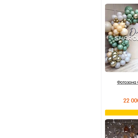
В к
Купить в 1 к
В избранное
В наличии
Фотозона
22 00
В к
Купить в 1 к