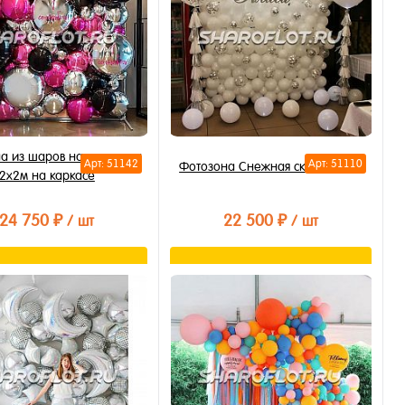
а из шаров на праздник
Арт: 51142
Арт: 51110
Фотозона Снежная сказка 2х2м
2х2м на каркасе
24 750 ₽
22 500 ₽
/ шт
/ шт
В корзину
В корзину
ть в 1 клик
Купить в 1 клик
бранное
В избранное
личии
В наличии