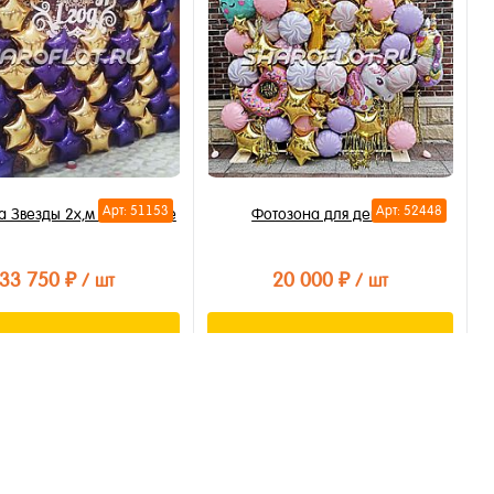
бранное
В избранное
личии
В наличии
Арт: 51153
Арт: 52448
 Звезды 2х,м на каркасе
Фотозона для девочки
33 750 ₽
20 000 ₽
/ шт
/ шт
В корзину
В корзину
ть в 1 клик
Купить в 1 клик
бранное
В избранное
личии
В наличии