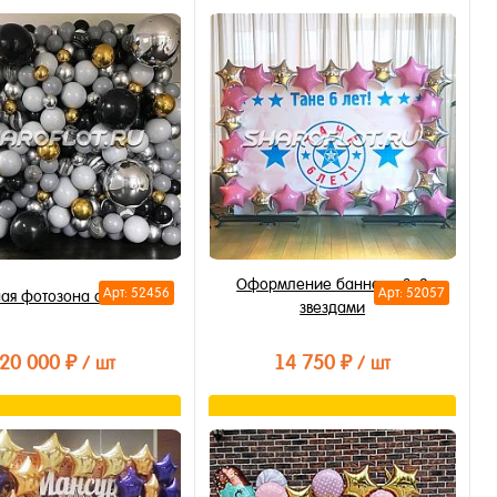
В корзину
В корзину
ть в 1 клик
Купить в 1 клик
бранное
В избранное
личии
В наличии
Оформление баннера 3х2
Арт: 52456
Арт: 52057
ая фотозона с Агатами
звездами
20 000 ₽
14 750 ₽
/ шт
/ шт
В корзину
В корзину
ть в 1 клик
Купить в 1 клик