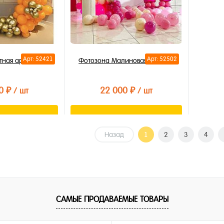
Арт: 52421
Арт: 52502
тная арка
Фотозона Малиновая радость
0 ₽
22 000 ₽
/ шт
/ шт
орзину
В корзину
Назад
1
2
3
4
лик
Купить в 1 клик
В избранное
В наличии
САМЫЕ ПРОДАВАЕМЫЕ ТОВАРЫ