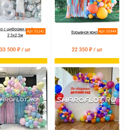
а с цифрами и сферами
Арт: 51141
Арт: 52444
Взрывная яркость
2,5х2,5м
33 500 ₽
22 350 ₽
/ шт
/ шт
В корзину
В корзину
ть в 1 клик
Купить в 1 клик
бранное
В избранное
личии
В наличии