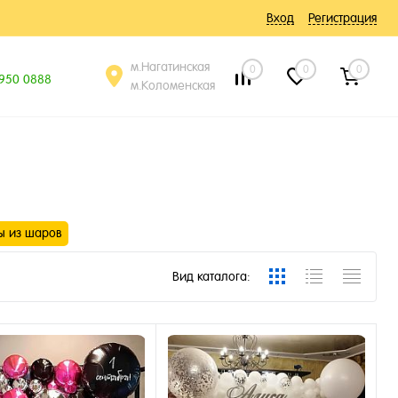
Вход
Регистрация
м.Нагатинская
0
0
0
 950 0888
м.Коломенская
ы из шаров
Вид каталога: