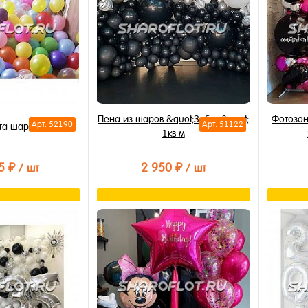
Пена из шаров &quot;Зебра&quot;
Фотозон
Арт: 52190
Арт: 51122
та шаров 300шт
1кв м
5 ₽
2 950 ₽
/ шт
/ шт
орзину
В корзину
лик
Купить в 1 клик
Купи
В избранное
В из
В наличии
В на