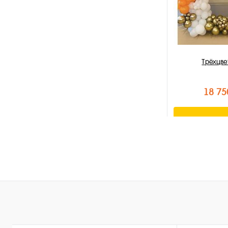
Трёхцве
18 75
В к
Купить в 1 к
В избранное
В наличии