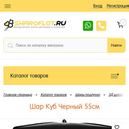
Вход
Регистрация
0
Каталог товаров
•
•
•
•
Главная страница
Каталог товаров
Шары поштучно
3Д шары
Шар Куб Черный 55см