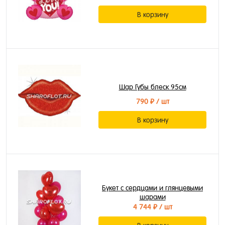
В корзину
Шар Губы блеск 95см
790 ₽
/ шт
В корзину
Букет с сердцами и глянцевыми
шарами
4 744 ₽
/ шт