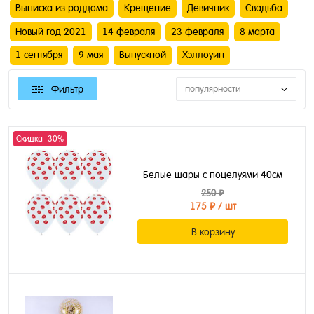
Выписка из роддома
Крещение
Девичник
Свадьба
Новый год 2021
14 февраля
23 февраля
8 марта
1 сентября
9 мая
Выпускной
Хэллоуин
Фильтр
популярности
Скидка -30%
Белые шары с поцелуями 40см
250 ₽
175 ₽
/ шт
В корзину