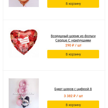
В корзину
Воздушный шарик из фольги
Сердце С наилучшими
пожеланиями
290 ₽
/ шт
В корзину
Букет шаров с цифрой 8
3 382 ₽
/ шт
В корзину