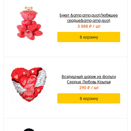
Букет &amp;amp;quot;Любящее
сердце&amp;amp;quot;
3 888 ₽
/ шт
В корзину
Воздушный шарик из фольги
Сердце Любовь Крылья
290 ₽
/ шт
В корзину