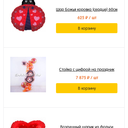
Шар Божья коровка (сердце) 60см
625 ₽
/ шт
В корзину
Стойка с цифрой на праздник
7 875 ₽
/ шт
В корзину
Воздушный шарик из фольги