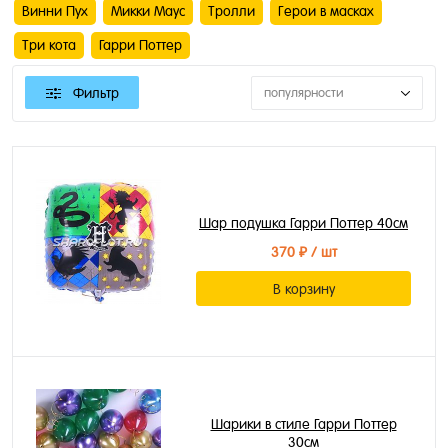
Винни Пух
Микки Маус
Тролли
Герои в масках
Три кота
Гарри Поттер
Фильтр
популярности
Шар подушка Гарри Поттер 40см
370 ₽
/ шт
В корзину
Шарики в стиле Гарри Поттер
30см