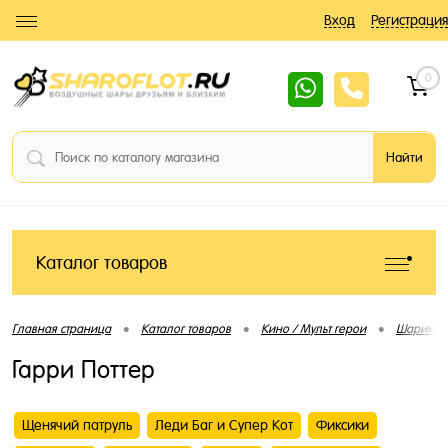
Вход
Регистрация
0
Каталог товаров
•
•
•
Главная страница
Каталог товаров
Кино / Мульт герои
Шарики 
Гарри Поттер
Щенячий патруль
Леди Баг и Супер Кот
Фиксики