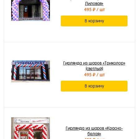
Лиловая»
495 ₽
/ шт
В корзину
Гирлянда из шаров «Триколор»
(светлый)
495 ₽
/ шт
В корзину
Гирлянда из шаров «Красно-
белая»