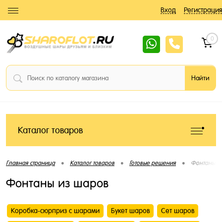
Вход
Регистрация
0
Каталог товаров
•
•
•
Главная страница
Каталог товаров
Готовые решения
Фонтаны и
Фонтаны из шаров
Коробка-сюрприз с шарами
Букет шаров
Сет шаров