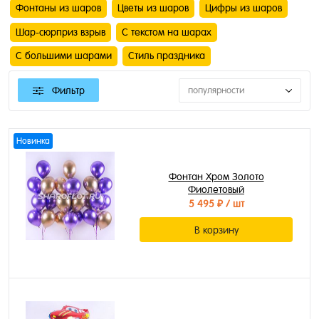
Фонтаны из шаров
Цветы из шаров
Цифры из шаров
Шар-сюрприз взрыв
С текстом на шарах
С большими шарами
Стиль праздника
Фильтр
популярности
Новинка
Фонтан Хром Золото
Фиолетовый
5 495 ₽
/ шт
В корзину