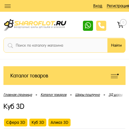
Вход
Регистрация
0
Каталог товаров
•
•
•
•
Главная страница
Каталог товаров
Шары поштучно
3Д шары
Куб 3D
Сфера 3D
Куб 3D
Алмаз 3D