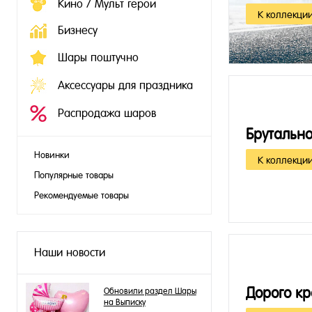
Кино / Мульт герои
К коллекци
Бизнесу
Шары поштучно
Аксессуары для праздника
Распродажа шаров
Брутальн
Новинки
К коллекци
Популярные товары
Рекомендуемые товары
Наши новости
Дорого к
Обновили раздел Шары
на Выписку