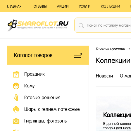
ГЛАВНАЯ
ОТЗЫВЫ
АКЦИИ
УСЛУГИ
КОЛЛЕКЦИИ
•
Главная страница
Каталог товаров
Коллекции
Праздник
Новости
О ма
Кому
Готовые решения
Шары с гелием латексные
Коллекци
Гирлянды, фотозоны
В данной колле
товары для нас