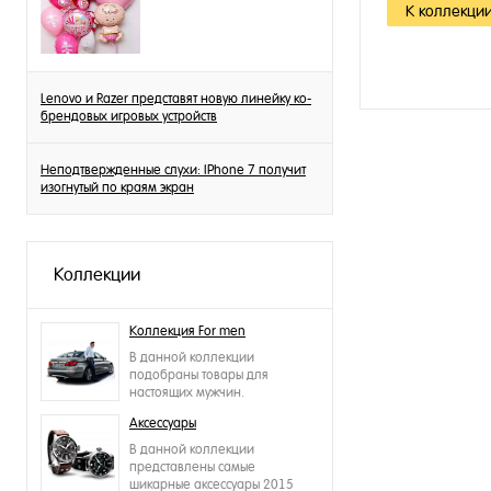
К коллекци
Lenovo и Razer представят новую линейку ко-
брендовых игровых устройств
Неподтвержденные слухи: IPhone 7 получит
изогнутый по краям экран
Коллекции
Коллекция For men
В данной коллекции
подобраны товары для
настоящих мужчин.
Аксессуары
В данной коллекции
представлены самые
шикарные аксессуары 2015