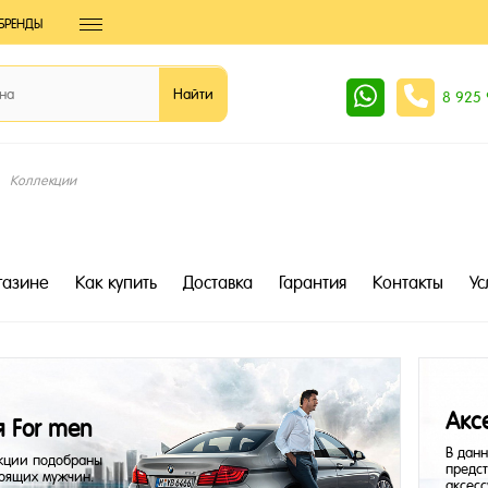
БРЕНДЫ
8 925
Коллекции
газине
Как купить
Доставка
Гарантия
Контакты
Ус
Акс
я For men
В дан
кции подобраны
предс
тоящих мужчин.
аксесс