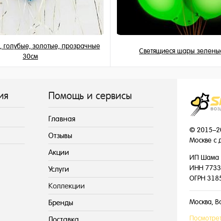
 голубые, золотые, прозрачные
Светящиеся шары зелены
30см
155 ₽
195 ₽
/ шт
/ шт
ия
Помощь и сервисы
Главная
© 2015–2
Отзывы
Москве с 
Акции
ИП Шама 
ИНН 7733
Услуги
ОГРН 318
Коллекции
Москва, В
Бренды
Посмотрет
Доставка