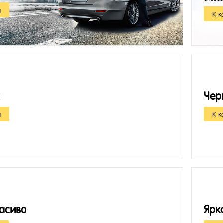
ремни,
и
К к
о
Чер
и
К к
расиво
Ярк