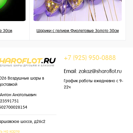
е 30см
Шарики с гелием Фиолетовые Золото 30см
195 ₽
/ шт
+7 (925) 950-0888
Email:
zakaz@sharoflot.ru
026 Воздушные шары в
График работы ежедневно с 9-
доставкой
22ч
Антон Анатольевич
23591751
502700028154
аршавское шоссе, д26с2
ь на карте