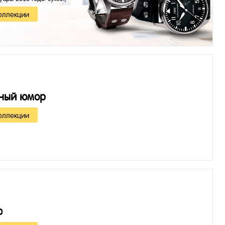
 часы и другое.
оллекции
ный юмор
оллекции
о