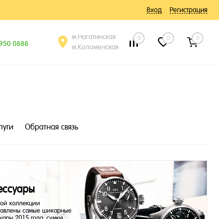
Вход
Регистрация
м.Нагатинская
0
0
0
 950 0888
м.Коломенская
луги
Обратная связь
ессуары
ной коллекции
тавлены самые шикарные
уары 2015 года: сумки,