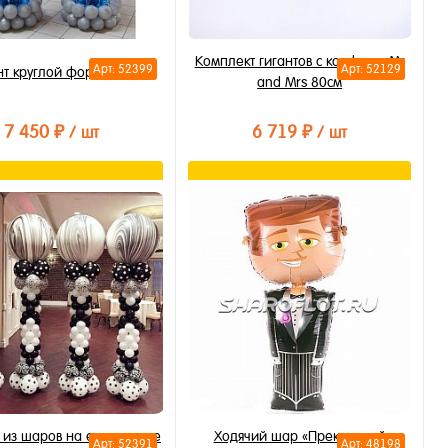
Комплект гигантов с конфетти Mr
Арт: 52399
Арт: 52129
нт круглой формы 2м
and Mrs 80см
7 450 ₽
6 719 ₽
/ шт
/ шт
В корзину
В корзину
ть в 1 клик
Купить в 1 клик
бранное
В избранное
личии
В наличии
 из шаров на ероприятие
Ходячий шар «Прекрасный
Арт: 52391
Арт: 48198