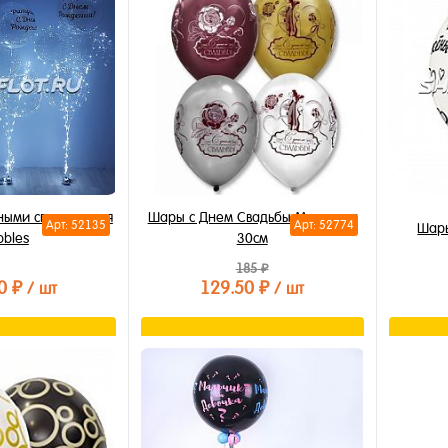
лик
Купить в 1 клик
Купи
В избранное
В из
В наличии
В на
чными светящимися
Шары с Днем Свадьбы Металлик
Арт: 52135
Арт: 52774
Шар
bbles
30см
185 ₽
0 ₽
129.50 ₽
/ шт
/ шт
орзину
В корзину
лик
Купить в 1 клик
Купи
В избранное
В из
В наличии
В на