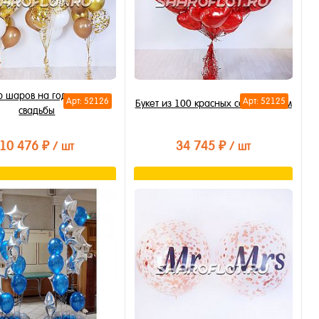
 шаров на годовщину
Арт: 52126
Арт: 52125
Букет из 100 красных сердец 40см
свадьбы
10 476 ₽
34 745 ₽
/ шт
/ шт
В корзину
В корзину
ть в 1 клик
Купить в 1 клик
бранное
В избранное
личии
В наличии