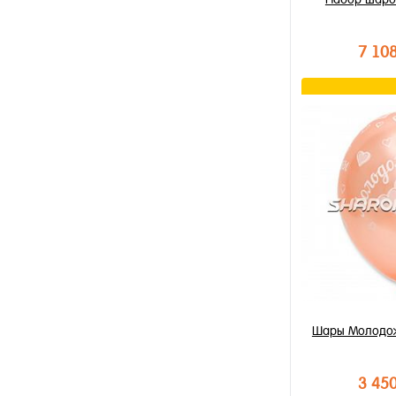
7 10
В к
Купить в 1 к
В избранное
В наличии
Шары Молодож
3 45