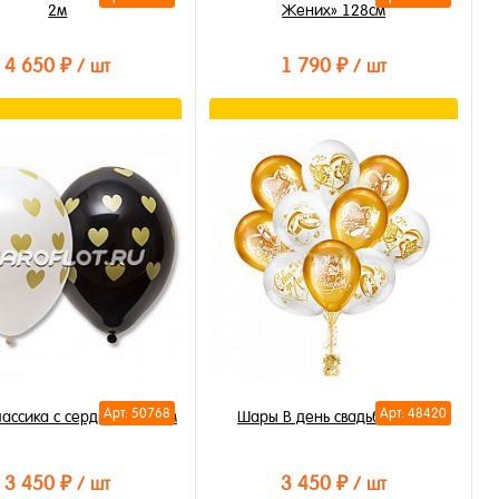
2м
Жених» 128см
4 650 ₽
1 790 ₽
/ шт
/ шт
В корзину
В корзину
ть в 1 клик
Купить в 1 клик
бранное
В избранное
личии
В наличии
Арт: 50768
Арт: 48420
ассика с сердцами, 30см
Шары В день свадьбы 30см
3 450 ₽
3 450 ₽
/ шт
/ шт