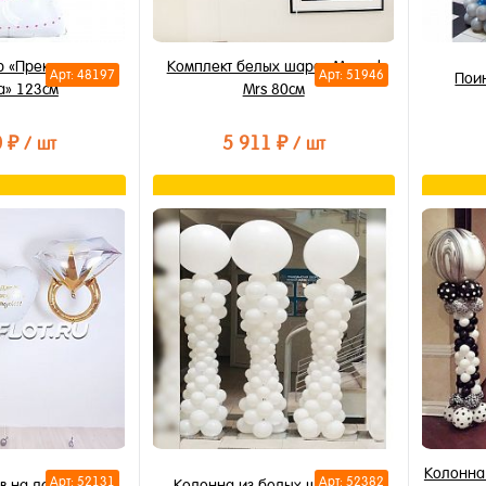
р «Прекрасная
Комплект белых шаров Mr and
Арт: 48197
Арт: 51946
Пои
а» 123см
Mrs 80см
0 ₽
5 911 ₽
/ шт
/ шт
орзину
В корзину
лик
Купить в 1 клик
Купи
В избранное
В из
В наличии
В на
Колонна
Арт: 52131
Арт: 52382
в на девичник
Колонна из белых шаров 2м