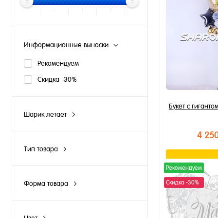
Информационные выноски
Рекомендуем
Скидка -30%
Букет с гиганто
Шарик летает
N
4 25
Y
Тип товара
Облако из шаров
В к
Рекомендуем
Шары поштучно
Скидка -30%
Форма товара
Купить в 1 к
Груша
В избранное
Сердце
В наличии