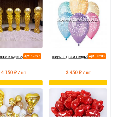
Арт: 52397
Арт: 50203
онна в виде кубка 2м
Шары С Днем Свадьбы (облако)
4 150 ₽
3 450 ₽
/ шт
/ шт
В корзину
В корзину
ть в 1 клик
Купить в 1 клик
бранное
В избранное
личии
В наличии