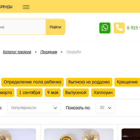
БРЕНДЫ
8 925
•
•
Каталог товаров
Праздник
Свадьба
Определение пола ребенка
Выписка из роддома
Крещение
 марта
1 сентября
9 мая
Выпускной
Хэллоуин
о:
популярности
Показать по:
30