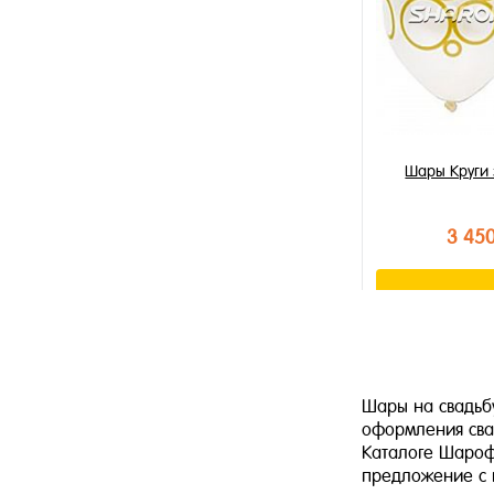
Шары Круги 
3 45
В к
Купить в 1 к
В избранное
Шары на свадьбу
В наличии
оформления сва
Каталоге Шарофл
предложение с 