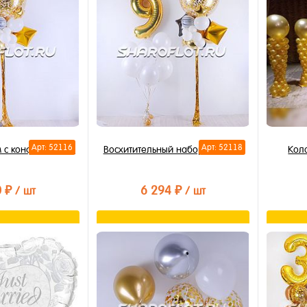
Арт: 52116
Арт: 52118
м с конфетти 80см
Восхитительный набор на 9 лет
Кол
0 ₽
6 294 ₽
/ шт
/ шт
орзину
В корзину
лик
Купить в 1 клик
Купи
В избранное
В из
В наличии
В на