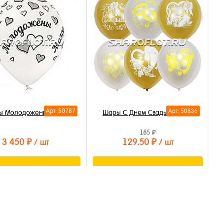
ть в 1 клик
Купить в 1 клик
бранное
В избранное
личии
В наличии
Арт: 50787
Арт: 50836
ы Молодожены, 30см
Шары С Днем Свадьбы, 30см
185 ₽
3 450 ₽
129.50 ₽
/ шт
/ шт
В корзину
В корзину
ть в 1 клик
Купить в 1 клик
бранное
В избранное
личии
В наличии