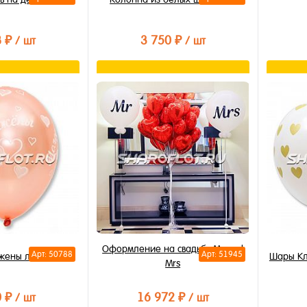
8 ₽
3 750 ₽
/ шт
/ шт
орзину
В корзину
лик
Купить в 1 клик
Купи
В избранное
В из
В наличии
В на
Оформление на свадьбу Mr and
Арт: 50788
Арт: 51945
ены люкс, 30см
Шары Кл
Mrs
0 ₽
16 972 ₽
/ шт
/ шт