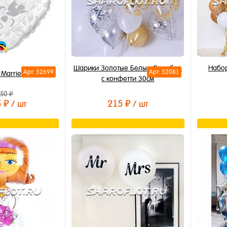
Шарики Золотые Белые Серебро
Набор
Арт: 52699
Арт: 52081
 Married 75см
с конфетти 30см
150 ₽
5 ₽
215 ₽
/ шт
/ шт
орзину
В корзину
лик
Купить в 1 клик
Купи
В избранное
В из
В наличии
В на