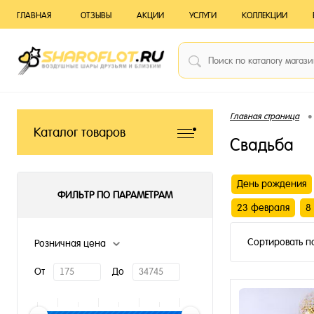
ГЛАВНАЯ
ОТЗЫВЫ
АКЦИИ
УСЛУГИ
КОЛЛЕКЦИИ
•
Главная страница
Каталог товаров
Свадьба
День рождения
ФИЛЬТР ПО ПАРАМЕТРАМ
23 февраля
8
Сортировать п
Розничная цена
От
До