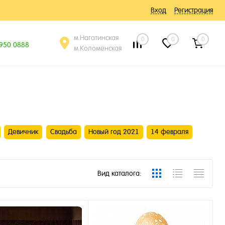
Вход
Регистрация
м.Нагатинская
0
0
0
 950 0888
м.Коломенская
Девичник
Свадьба
Новый год 2021
14 февраля
Вид каталога: