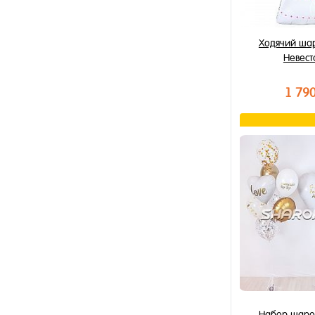
Ходячий ша
Невест
1 79
В к
Купить в 1 к
В избранное
В наличии
Набор шаро