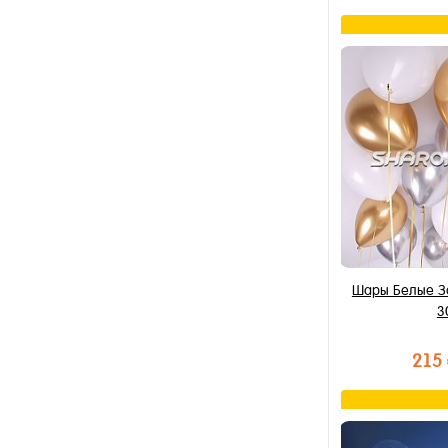
В к
Купить в 1 к
В избранное
В наличии
Шары Белые З
3
215
В к