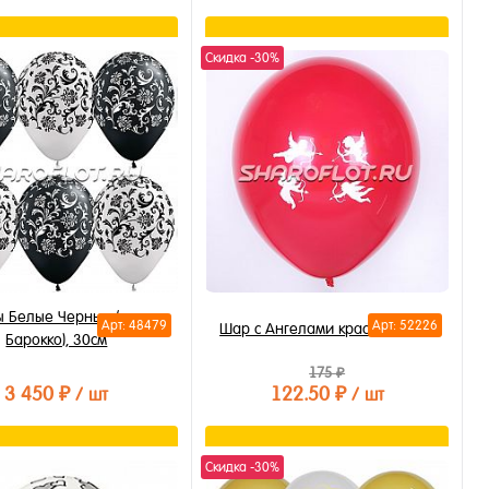
В корзину
В корзину
Скидка -30%
ть в 1 клик
Купить в 1 клик
бранное
В избранное
личии
В наличии
 Белые Черные (узор
Арт: 48479
Арт: 52226
Шар с Ангелами красный 30см
Барокко), 30см
175 ₽
3 450 ₽
122.50 ₽
/ шт
/ шт
В корзину
В корзину
Скидка -30%