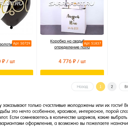
Коробка на свадьбу для
Арт: 50729
Арт: 51837
золотые, 30см
определение пола
0 ₽
4 776 ₽
/ шт
/ шт
орзину
В корзину
Назад
1
2
В
лик
Купить в 1 клик
В избранное
 заказывают только счастливые молодожены или их гости! В
В наличии
дьбы это нечто особенное, красивое, интересное, порой сл
от. Если сомневаетесь в количестве шариков, какие выбрать
вариантами оформления, а возможно вы пожелаете назначить