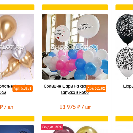
орзину
В корзину
лик
Купить в 1 клик
Купи
В избранное
В из
В наличии
В на
олотые Серебро
Большие шары на свадьбу и для
Шары
Арт: 51851
Арт: 52182
0см
запуска в небо
 ₽
13 975 ₽
/ шт
/ шт
орзину
В корзину
Скидка -30%