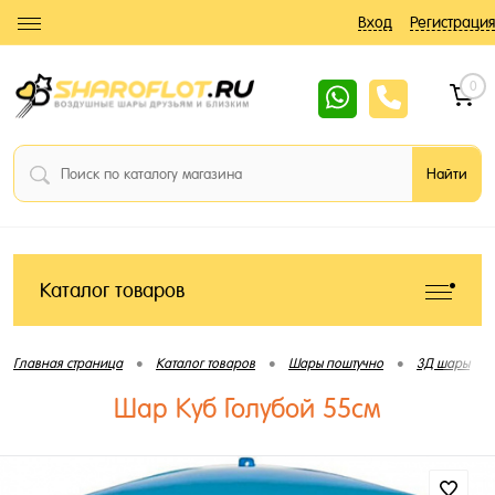
Вход
Регистрация
0
Каталог товаров
•
•
•
•
Главная страница
Каталог товаров
Шары поштучно
3Д шары
Шар Куб Голубой 55см