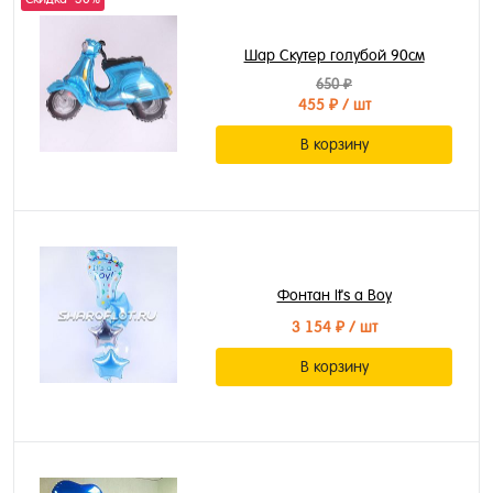
Шар Скутер голубой 90см
650 ₽
455 ₽
/ шт
В корзину
Фонтан It's a Boy
3 154 ₽
/ шт
В корзину