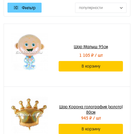
Фильтр
популярности
Шар Малыш 95см
1 105 ₽
/ шт
В корзину
Шар Корона голография (золото)
80см
945 ₽
/ шт
В корзину