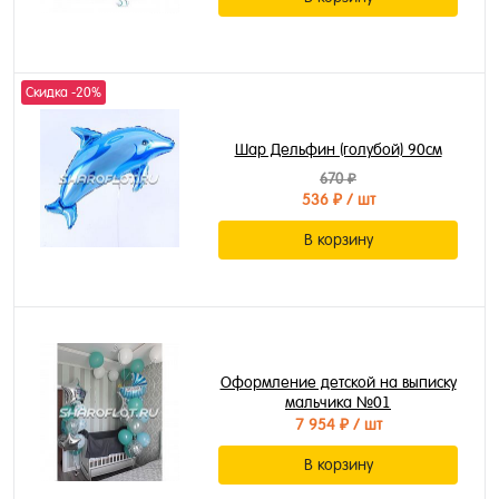
Скидка -20%
Шар Дельфин (голубой) 90см
670 ₽
536 ₽
/ шт
В корзину
Оформление детской на выписку
мальчика №01
7 954 ₽
/ шт
В корзину