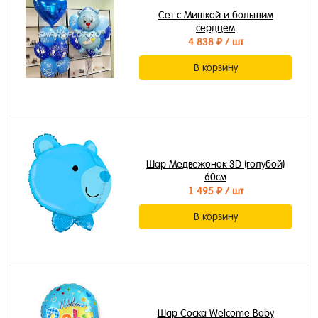
Сет с Мишкой и большим
сердцем
4 838 ₽
/ шт
В корзину
Шар Медвежонок 3D (голубой)
60см
1 495 ₽
/ шт
В корзину
Шар Соска Welcome Baby