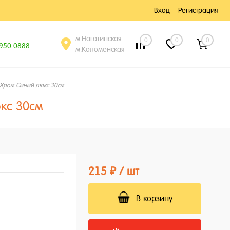
Вход
Регистрация
м.Нагатинская
0
0
0
 950 0888
м.Коломенская
Хром Синий люкс 30см
кс 30см
215 ₽
/ шт
В корзину