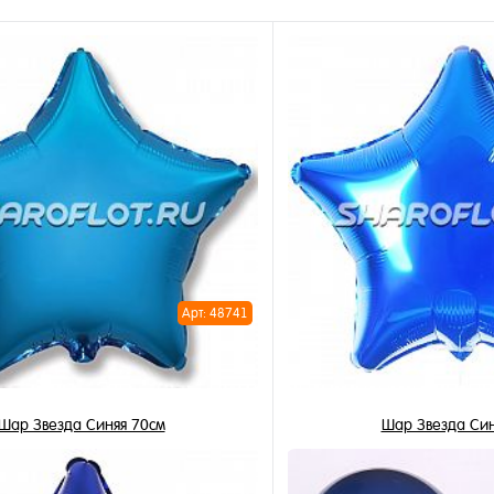
Арт: 48741
Шар Звезда Синяя 70см
Шар Звезда Син
1 290 ₽
345 ₽
/ шт
/ 