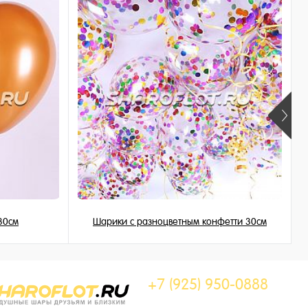
30см
Шарики с разноцветным конфетти 30см
225 ₽
/ шт
+7 (925) 950-0888