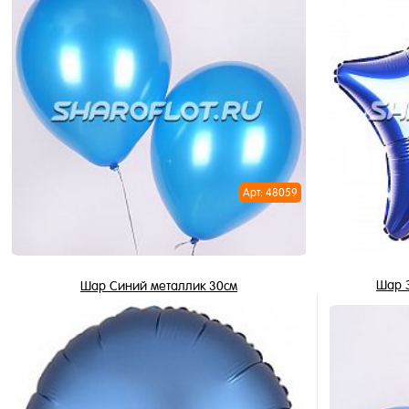
В корзину
Купить в 1 клик
Купить в 
В избранное
В избран
В наличии
В наличи
Арт: 48059
Шар З
Шар Синий металлик 30см
155 ₽
/ шт
В корзину