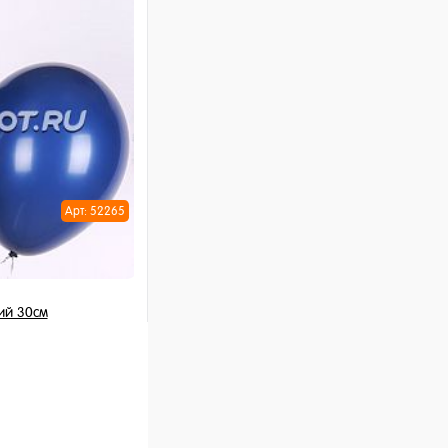
ну
Арт: 52265
ий 30см
шт
ну