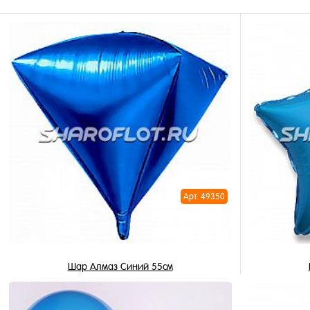
Арт: 49350
Шар Алмаз Синий 55см
1 250 ₽
/ шт