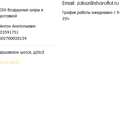
Email:
zakaz@sharoflot.ru
026 Воздушные шары в
График работы ежедневно с 9-
доставкой
22ч
Антон Анатольевич
23591751
502700028154
аршавское шоссе, д26с2
ь на карте