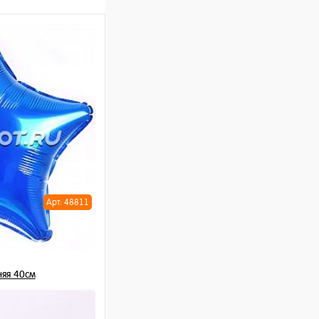
Арт: 48811
яя 40см
шт