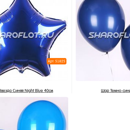
В корзину
В корзи
1 клик
Купить в 1 клик
ное
В избранное
и
В наличии
Арт: 51825
везда Синяя Night Blue 40см
Шар Темно-син
345 ₽
149 ₽
/ шт
/ 
В корзину
В корзи