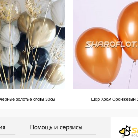
и
черные золотые агаты 30см
Шар Хром Оранжевый 
199 ₽
215 ₽
/ шт
/ шт
ия
Помощь и сервисы