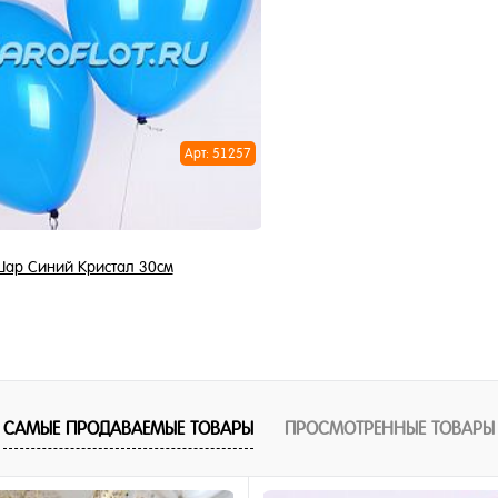
1 клик
Купить в 1 клик
ное
В избранное
и
В наличии
Арт: 51257
ар Синий Кристал 30см
155 ₽
/ шт
В корзину
САМЫЕ ПРОДАВАЕМЫЕ ТОВАРЫ
ПРОСМОТРЕННЫЕ ТОВАРЫ
1 клик
ное