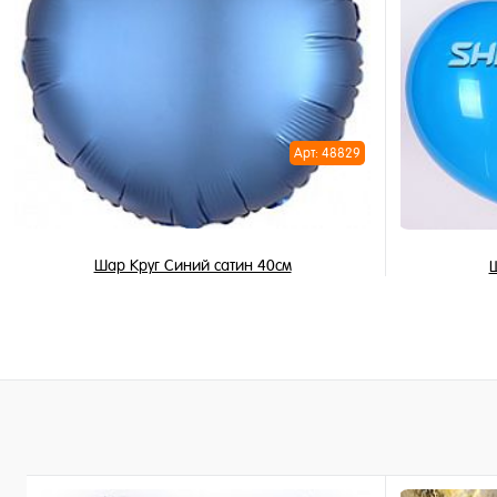
Купить в 
Купить в 1 клик
В избран
В избранное
В наличи
В наличии
Арт: 48829
Шар Круг Синий сатин 40см
Ш
355 ₽
/ шт
В корзину
Купить в 1 клик
Купить в 
В избранное
В избран