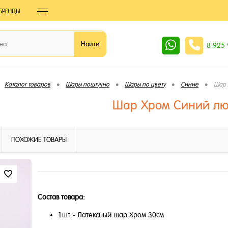
БРЕНДЫ
8 925
•
•
•
•
Каталог товаров
Шары поштучно
Шары по цвету
Синие
Шар 
Шар Хром Синий лю
ПОХОЖИЕ ТОВАРЫ
Состав товара:
1шт. - Латексный шар Хром 30см