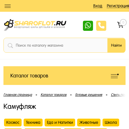
Вход
Регистрация
0
Каталог товаров
•
•
•
Главная страница
Каталог товаров
Готовые решения
Стиль праз
Камуфляж
Космос
Техника
Еда и Напитки
Животные
Школа