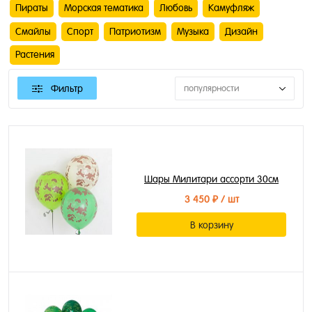
Пираты
Морская тематика
Любовь
Камуфляж
Смайлы
Спорт
Патриотизм
Музыка
Дизайн
Растения
Фильтр
популярности
Шары Милитари ассорти 30см
3 450 ₽
/ шт
В корзину