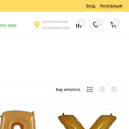
Вход
Регистрация
м.Нагатинская
0
0
0
 950 0888
м.Коломенская
Вид каталога: