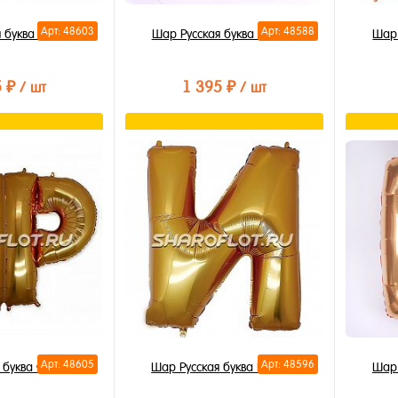
Арт: 48603
Арт: 48588
 буква Р 85см
Шар Русская буква А 85см
Шар 
5 ₽
1 395 ₽
/ шт
/ шт
орзину
В корзину
лик
Купить в 1 клик
Купи
В избранное
В из
В наличии
В на
Арт: 48605
Арт: 48596
 буква Ф 85см
Шар Русская буква И 85см
Шар 