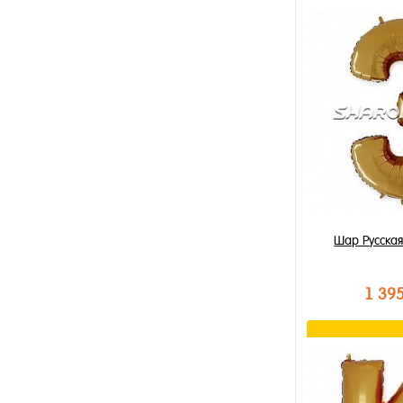
В к
Купить в 1 к
В избранное
В наличии
Шар Русская
1 39
В к
Купить в 1 к