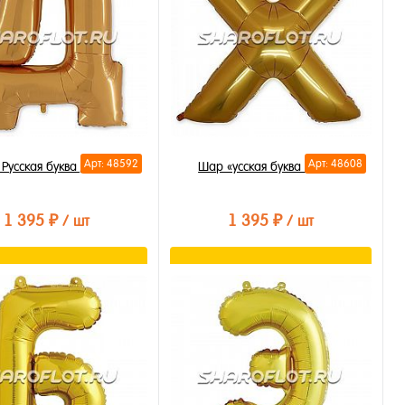
Арт: 48592
Арт: 48608
Русская буква Д 85см
Шар «усская буква Х 85см
1 395 ₽
1 395 ₽
/ шт
/ шт
В корзину
В корзину
ть в 1 клик
Купить в 1 клик
бранное
В избранное
личии
В наличии