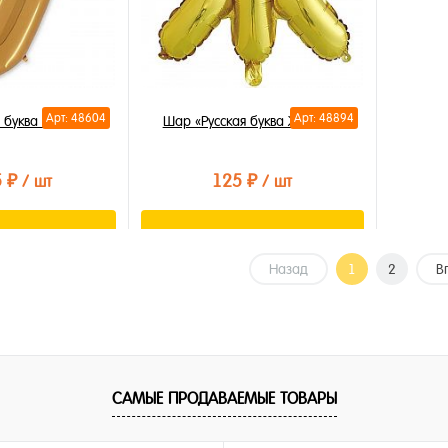
Арт: 48604
Арт: 48894
 буква У 85см
Шар «Русская буква Ж» 35см
5 ₽
125 ₽
/ шт
/ шт
орзину
В корзину
Назад
1
2
В
лик
Купить в 1 клик
В избранное
В наличии
САМЫЕ ПРОДАВАЕМЫЕ ТОВАРЫ