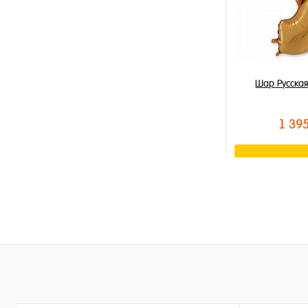
Шар Русская
1 39
В к
Купить в 1 к
В избранное
В наличии