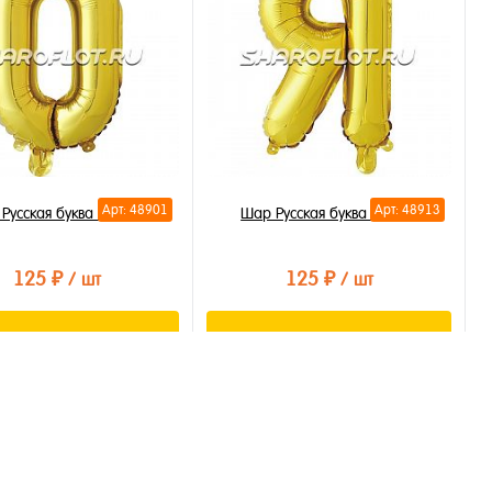
бранное
В избранное
личии
В наличии
Арт: 48901
Арт: 48913
Русская буква О 35см
Шар Русская буква Я 35см
125 ₽
125 ₽
/ шт
/ шт
В корзину
В корзину
ть в 1 клик
Купить в 1 клик
бранное
В избранное
личии
В наличии