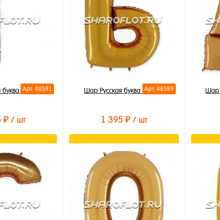
Арт: 48591
Арт: 48589
 буква Г 85см
Шар Русская буква Б 85см
Шар 
5 ₽
1 395 ₽
/ шт
/ шт
орзину
В корзину
лик
Купить в 1 клик
Купи
В избранное
В из
В наличии
В на