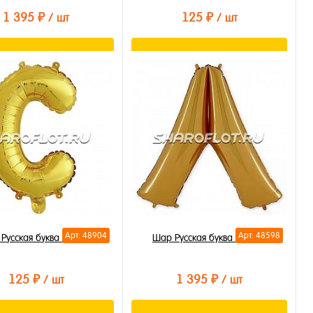
1 395 ₽
125 ₽
/ шт
/ шт
В корзину
В корзину
ть в 1 клик
Купить в 1 клик
бранное
В избранное
личии
В наличии
Арт: 48904
Арт: 48598
Русская буква С 35см
Шар Русская буква Л 85см
125 ₽
1 395 ₽
/ шт
/ шт