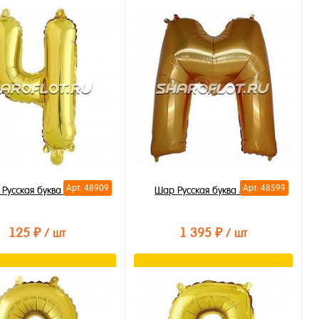
В корзину
В корзину
ть в 1 клик
Купить в 1 клик
бранное
В избранное
личии
В наличии
Арт: 48909
Арт: 48599
Русская буква Ч 35см
Шар Русская буква М 85см
125 ₽
1 395 ₽
/ шт
/ шт
В корзину
В корзину
ть в 1 клик
Купить в 1 клик