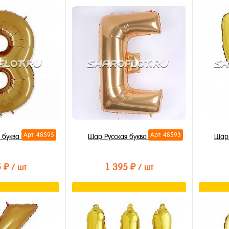
орзину
В корзину
лик
Купить в 1 клик
Купи
В избранное
В из
В наличии
В на
Арт: 48595
Арт: 48593
 буква З 85см
Шар Русская буква Е 85см
Шар 
5 ₽
1 395 ₽
/ шт
/ шт
орзину
В корзину
лик
Купить в 1 клик
Купи