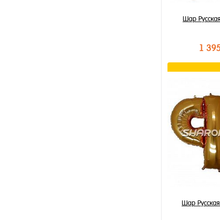
Шар Русская
1 39
В к
Купить в 1 к
В избранное
В наличии
Шар Русская