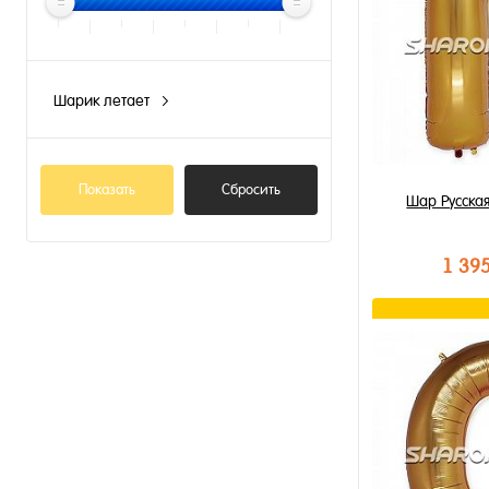
Шарик летает
N
Показать
Сбросить
Шар Русская
1 39
В к
Купить в 1 к
В избранное
В наличии