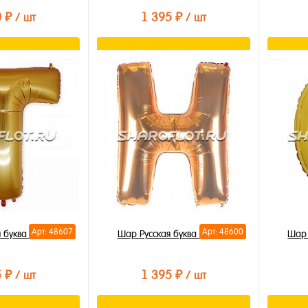
0 ₽
1 395 ₽
/ шт
/ шт
орзину
В корзину
лик
Купить в 1 клик
Купи
В избранное
В из
В наличии
В на
Арт: 48607
Арт: 48600
 буква Т 85см
Шар Русская буква Н 85см
Шар 
5 ₽
1 395 ₽
/ шт
/ шт