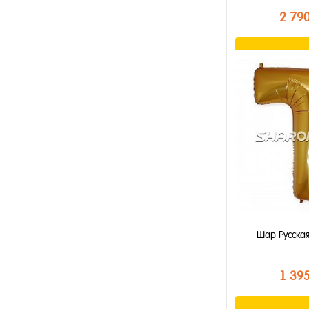
2 79
В к
Купить в 1 к
В избранное
В наличии
Шар Русская
1 39