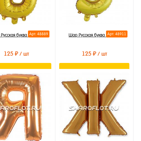
Арт: 48889
Арт: 48911
Русская буква Б 35см
Шар Русская буква Э 35см
125 ₽
125 ₽
/ шт
/ шт
В корзину
В корзину
ть в 1 клик
Купить в 1 клик
бранное
В избранное
личии
В наличии