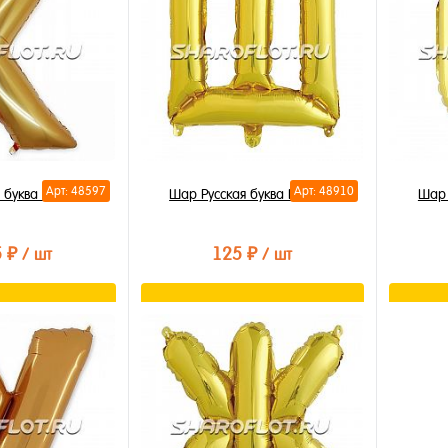
В избранное
В из
В наличии
В на
Арт: 48597
Арт: 48910
 буква К 85см
Шар Русская буква Ш 35см
Шар 
5 ₽
125 ₽
/ шт
/ шт
орзину
В корзину
лик
Купить в 1 клик
Купи
В избранное
В из
В наличии
В на