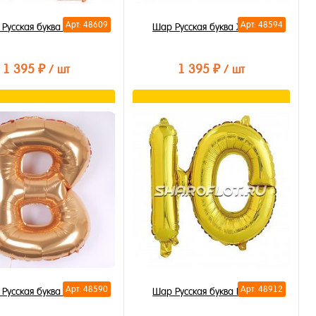
Арт: 48609
Арт: 48594
Русская буква Я 85см
Шар Русская буква Ж 85см
1 395 ₽
1 395 ₽
/ шт
/ шт
В корзину
В корзину
ть в 1 клик
Купить в 1 клик
бранное
В избранное
личии
В наличии
Арт: 48590
Арт: 48912
Русская буква В 85см
Шар Русская буква Ю 35см