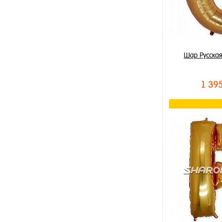
Шар Русская
1 39
В к
Купить в 1 к
В избранное
В наличии