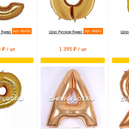
Арт: 48606
Арт: 48601
 буква С 85см
Шар Русская буква О 85см
Шар 
5 ₽
1 395 ₽
/ шт
/ шт
орзину
В корзину
лик
Купить в 1 клик
Купи
В избранное
В из
В наличии
В на