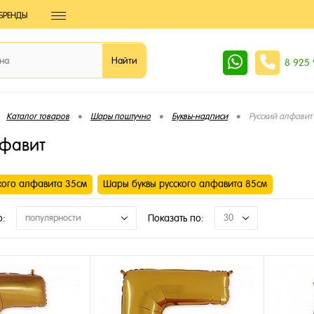
БРЕНДЫ
8 925
•
•
•
Каталог товаров
Шары поштучно
Буквы-надписи
Русский алфавит
лфавит
кого алфавита 35см
Шары буквы русского алфавита 85см
о:
популярности
Показать по:
30