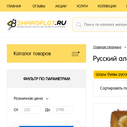
ГЛАВНАЯ
ОТЗЫВЫ
АКЦИИ
УСЛУГИ
КОЛЛЕКЦИИ
•
Главная страница
Каталог товаров
Русский а
Шары буквы русс
ФИЛЬТР ПО ПАРАМЕТРАМ
Сортировать п
Розничная цена
От
До