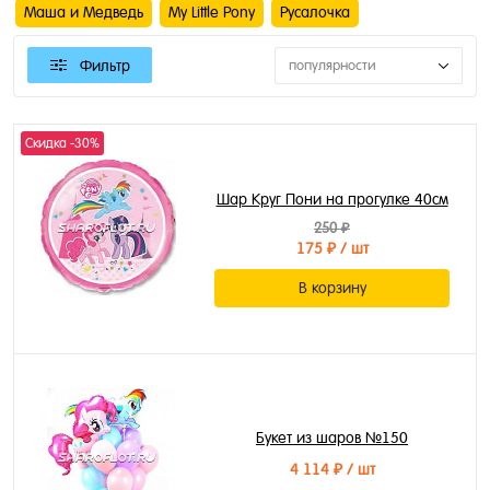
Маша и Медведь
My Little Pony
Русалочка
Фильтр
популярности
Скидка -30%
Шар Круг Пони на прогулке 40см
250 ₽
175 ₽
/ шт
В корзину
Букет из шаров №150
4 114 ₽
/ шт