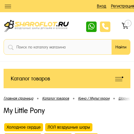
Вход
Регистрация
0
Каталог товаров
•
•
•
Главная страница
Каталог товаров
Кино / Мульт герои
Шарики 
My Little Pony
Холодное сердце
ЛОЛ воздушные шары