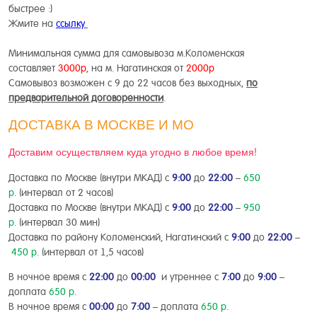
быстрее :)
Жмите на
ссылку
Минимальная сумма для самовывоза м.Коломенская
составляет
3000р
, на м. Нагатинская от
2000р
Самовывоз возможен с 9 до 22 часов без выходных,
по
предварительной договоренности
.
ДОСТАВКА В МОСКВЕ И МО
Доставим осуществляем куда угодно в любое время!
Доставка по Москве (внутри МКАД) с
9
:00
до
22:00
–
650
р
. (интервал от 2 часов)
Доставка по Москве (внутри МКАД) с
9:00
до
22:00
–
950
р
.
(интервал 30 мин)
Доставка по району Коломенский, Нагатинский с
9:00
до
22:00
–
450 р
. (интервал от 1,5 часов)
В ночное время с
22:00
до
00
:00
и утреннее с
7:00
до
9:00
–
доплата
65
0 р
.
В ночное время с
00:00
до
7:00
– доплата
650 р
.