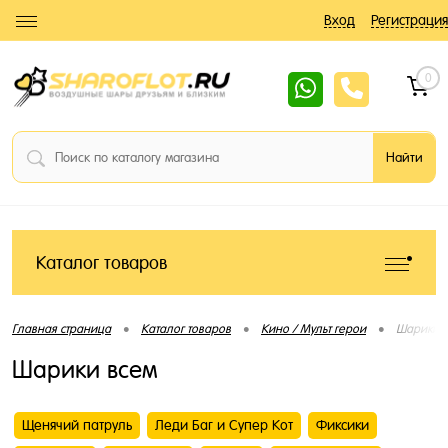
Вход
Регистрация
0
Каталог товаров
•
•
•
Главная страница
Каталог товаров
Кино / Мульт герои
Шарики 
Шарики всем
Щенячий патруль
Леди Баг и Супер Кот
Фиксики