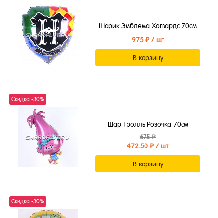
Шарик Эмблема Хогвардс 70см
975 ₽
/ шт
В корзину
Скидка -30%
Шар Тролль Розочка 70см
675 ₽
472.50 ₽
/ шт
В корзину
Скидка -30%