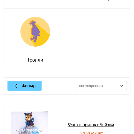
Тролли
Фильтр
популярности
БУкет шариков с Чейзом
5 253 ₽
/ шт