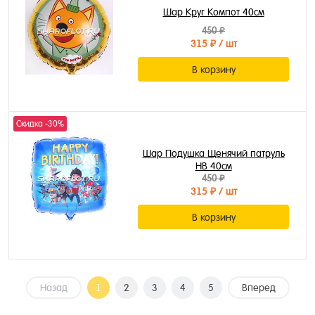
Шар Круг Компот 40см
450 ₽
315 ₽
/ шт
В корзину
Скидка -30%
Шар Подушка Щенячий патруль
HB 40см
450 ₽
315 ₽
/ шт
В корзину
Назад
1
2
3
4
5
Вперед