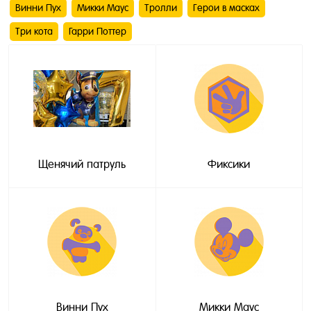
Винни Пух
Микки Маус
Тролли
Герои в масках
Три кота
Гарри Поттер
Щенячий патруль
Фиксики
Винни Пух
Микки Маус