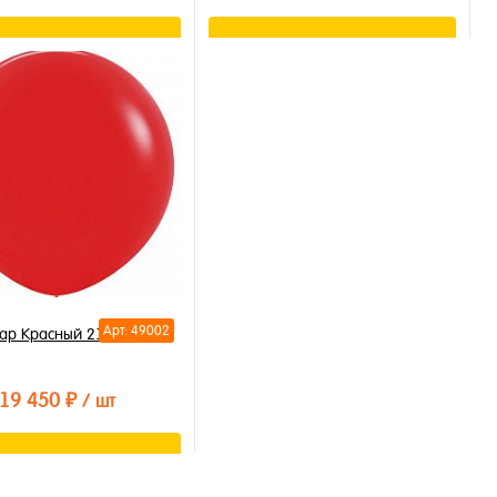
В корзину
В корзину
ть в 1 клик
Купить в 1 клик
бранное
В избранное
личии
В наличии
Арт: 49002
ар Красный 210см
19 450 ₽
/ шт
В корзину