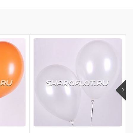
ть в 1 клик
бранное
личии