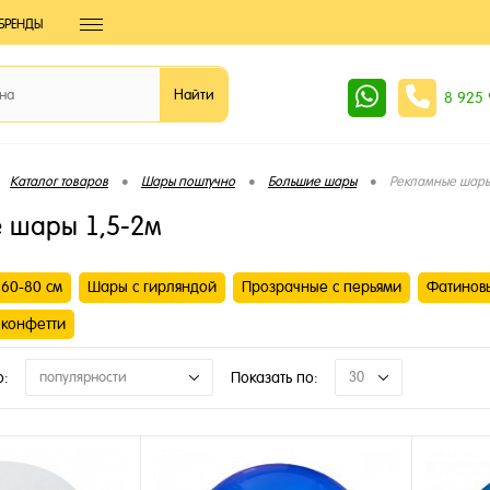
БРЕНДЫ
8 925
•
•
•
Каталог товаров
Шары поштучно
Большие шары
Рекламные шары
 шары 1,5-2м
60-80 см
Шары с гирляндой
Прозрачные с перьями
Фатинов
 конфетти
о:
популярности
Показать по:
30