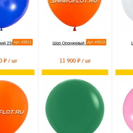
Арт: 49011
Арт: 49010
ний 250см
Шар Оранжевый 250см
0 ₽
11 900 ₽
/ шт
/ шт
орзину
В корзину
лик
Купить в 1 клик
Купи
В избранное
В из
В наличии
В на