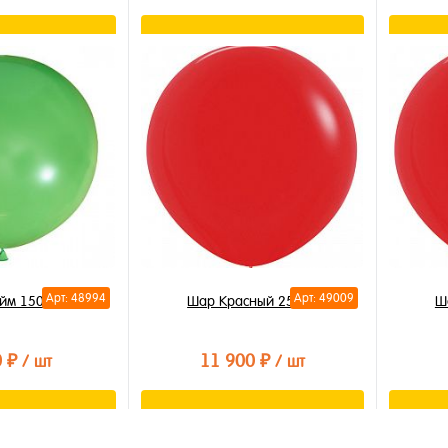
орзину
В корзину
лик
Купить в 1 клик
Купи
В избранное
В из
В наличии
В на
Арт: 48994
Арт: 49009
йм 150см
Шар Красный 250см
Ш
0 ₽
11 900 ₽
/ шт
/ шт
орзину
В корзину