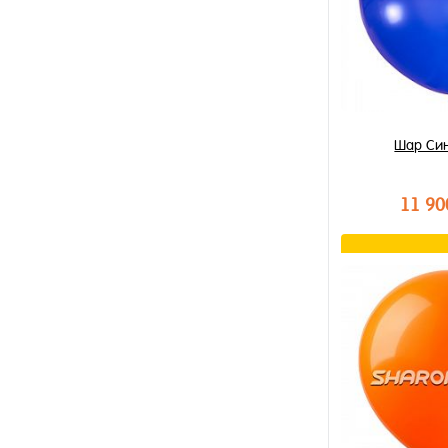
Шар Си
11 90
В к
Купить в 1 к
В избранное
В наличии