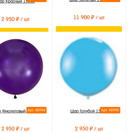
ар Красный 150см
11 900 ₽
/ шт
2 950 ₽
/ шт
В корзину
В корзину
Купить в 1 клик
ть в 1 клик
В избранное
бранное
В наличии
личии
Арт: 48998
Арт: 48990
 Фиолетовый 150см
Шар Голубой 150см
2 950 ₽
2 950 ₽
/ шт
/ шт