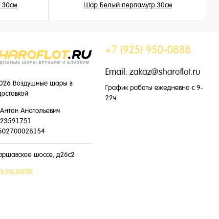
 30см
Шар Белый перламутр 30см
155 ₽
/ шт
+7 (925) 950-0888
Email:
zakaz@sharoflot.ru
026 Воздушные шары в
График работы ежедневно с 9-
доставкой
22ч
Антон Анатольевич
23591751
502700028154
аршавское шоссе, д26с2
ь на карте