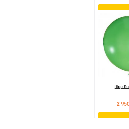
В к
Купить в 1 к
В избранное
В наличии
Шар Ла
2 95
В к