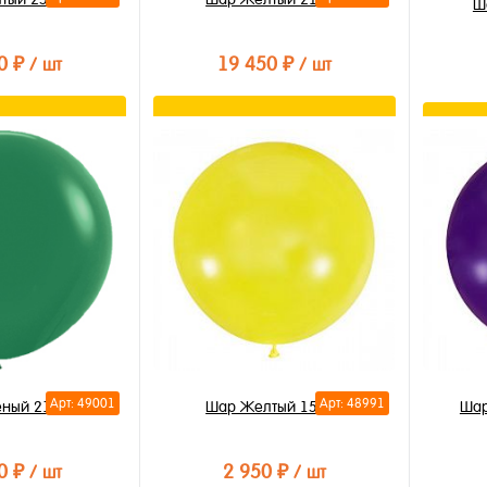
Ш
0 ₽
19 450 ₽
/ шт
/ шт
орзину
В корзину
лик
Купить в 1 клик
Купи
В избранное
В из
В наличии
В на
Арт: 49001
Арт: 48991
еный 210см
Шар Желтый 150см
Шар
0 ₽
2 950 ₽
/ шт
/ шт