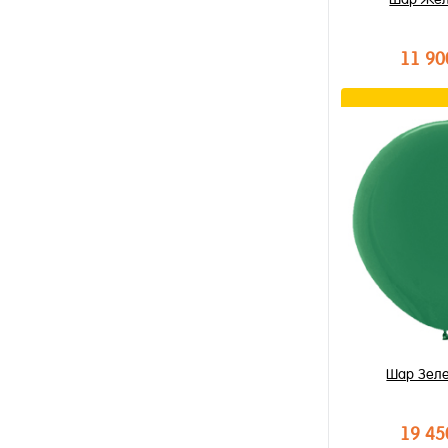
11 90
В к
Купить в 1 к
В избранное
В наличии
Шар Зел
19 45