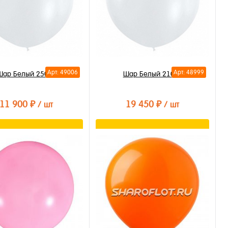
Арт: 49006
Арт: 48999
Шар Белый 250см
Шар Белый 210см
11 900 ₽
19 450 ₽
/ шт
/ шт
В корзину
В корзину
ть в 1 клик
Купить в 1 клик
бранное
В избранное
личии
В наличии