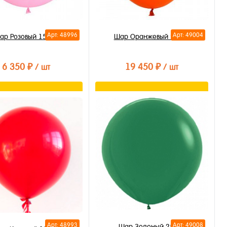
Арт: 48996
Арт: 49004
ар Розовый 150см
Шар Оранжевый 210см
6 350 ₽
19 450 ₽
/ шт
/ шт
В корзину
В корзину
ть в 1 клик
Купить в 1 клик
бранное
В избранное
личии
В наличии
Арт: 48993
Арт: 49008
Шар Зеленый 250см