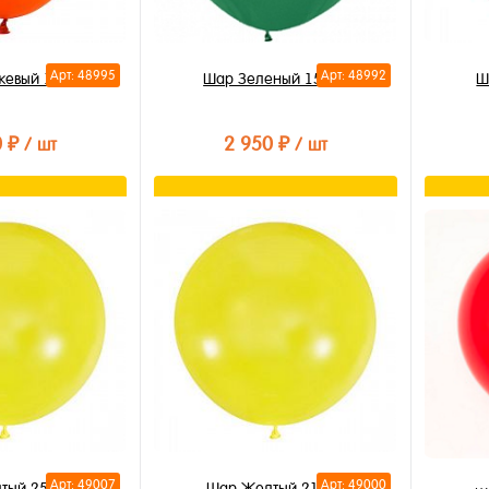
Арт: 48995
Арт: 48992
жевый 150см
Шар Зеленый 150см
Ш
0 ₽
2 950 ₽
/ шт
/ шт
орзину
В корзину
лик
Купить в 1 клик
Купи
В избранное
В из
В наличии
В на
Арт: 49007
Арт: 49000
тый 250см
Шар Желтый 210см