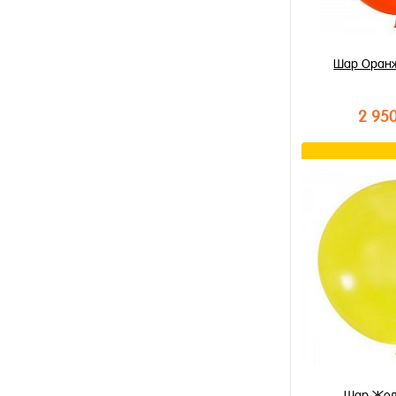
Шар Оран
2 95
В к
Купить в 1 к
В избранное
В наличии
Шар Жел