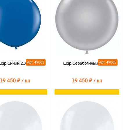
Арт: 49003
Арт: 49005
Шар Синий 210см
Шар Серебрянный 210см
19 450 ₽
19 450 ₽
/ шт
/ шт
В корзину
В корзину
ть в 1 клик
Купить в 1 клик
бранное
В избранное
личии
В наличии