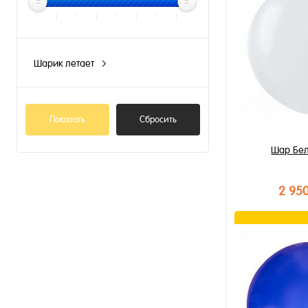
Шарик летает
N
Показать
Сбросить
Шар Бе
2 95
В к
Купить в 1 к
В избранное
В наличии