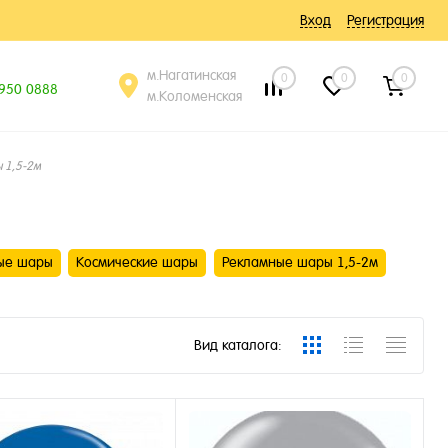
Вход
Регистрация
м.Нагатинская
0
0
0
 950 0888
м.Коломенская
 1,5-2м
ые шары
Космические шары
Рекламные шары 1,5-2м
Вид каталога: