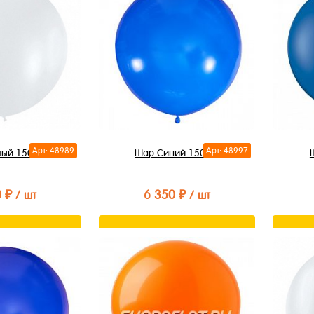
Арт: 48989
Арт: 48997
лый 150см
Шар Синий 150 см
0 ₽
6 350 ₽
/ шт
/ шт
орзину
В корзину
лик
Купить в 1 клик
Купи
В избранное
В из
В наличии
В на