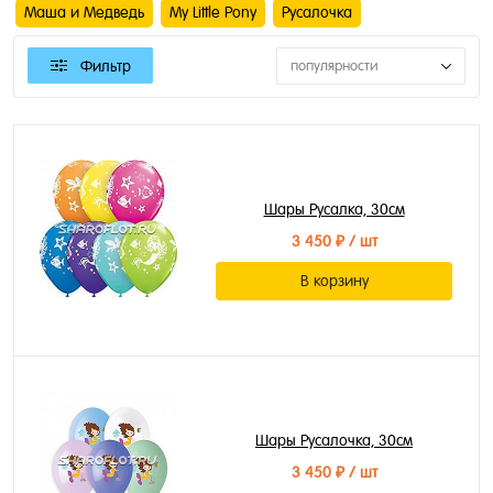
Маша и Медведь
My Little Pony
Русалочка
Фильтр
популярности
Шары Русалка, 30см
3 450 ₽
/ шт
В корзину
Шары Русалочка, 30см
3 450 ₽
/ шт