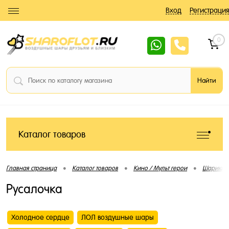
Вход
Регистрация
0
Каталог товаров
•
•
•
Главная страница
Каталог товаров
Кино / Мульт герои
Шарики 
Русалочка
Холодное сердце
ЛОЛ воздушные шары