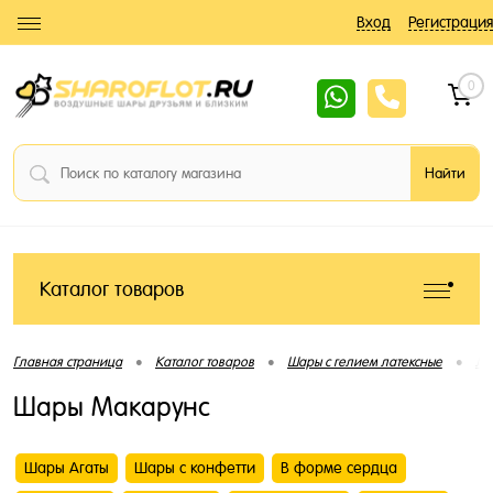
Вход
Регистрация
0
Каталог товаров
•
•
•
Главная страница
Каталог товаров
Шары с гелием латексные
Ла
Шары Макарунс
Шары Агаты
Шары с конфетти
В форме сердца