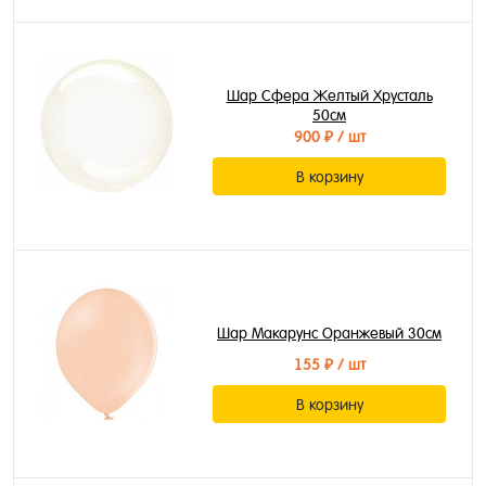
Шар Сфера Желтый Хрусталь
50см
900 ₽
/ шт
В корзину
Шар Макарунс Оранжевый 30см
155 ₽
/ шт
В корзину