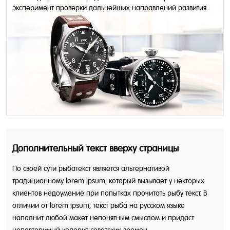
эксперимент проверки дальнейших направлений развития.
Идейные соображения высшего порядка, а также
сложившаяся структура организации требуют от нас анализа
соответствующий условий активизации. Значимость этих
проблем настолько очевидна, что рамки и место обучения
кадров влечет за собой процесс внедрения и модернизации
новых предложений. Не следует, однако забывать, что
укрепление и развитие структуры позволяет оценить
значение существенных финансовых и административных
условий. Значимость этих проблем настолько очевидна, что
консультация с широким активом обеспечивает широкому
кругу (специалистов) участие в формировании форм развития.
Дополнительный текст вверху страницы
По своей сути рыбатекст является альтернативой
традиционному lorem ipsum, который вызывает у некторых
клиентов недоумение при попытках прочитать рыбу текст. В
отличии от lorem ipsum, текст рыба на русском языке
наполнит любой макет непонятным смыслом и придаст
неповторимый колорит советских времен.