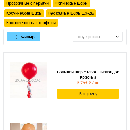
Прозрачные с перьями
Фатиновые шары
Космические шары
Рекламные шары 1,5-2м
Большие шары с конфетти
Фильтр
популярности
Большой шар с тассел гирляндой
Красный
2 795 ₽
/ шт
В корзину