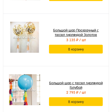
Большой шар Прозрачный с
тассел гирляндой Золотое
круглое конфетти
3 135 ₽
/ шт
В корзину
Большой шар с тассел гирляндой
Голубой
2 795 ₽
/ шт
В корзину