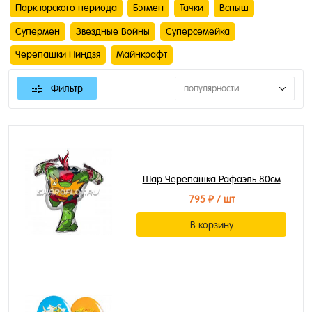
Парк юрского периода
Бэтмен
Тачки
Вспыш
Супермен
Звездные Войны
Суперсемейка
Черепашки Ниндзя
Майнкрафт
Фильтр
популярности
Шар Черепашка Рафаэль 80см
795 ₽
/ шт
В корзину