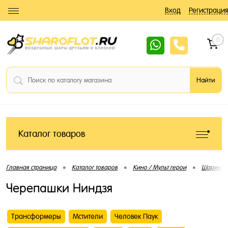
Вход
Регистрация
0
Каталог товаров
•
•
•
Главная страница
Каталог товаров
Кино / Мульт герои
Шарики 
Черепашки Ниндзя
Трансформеры
Мстители
Человек Паук