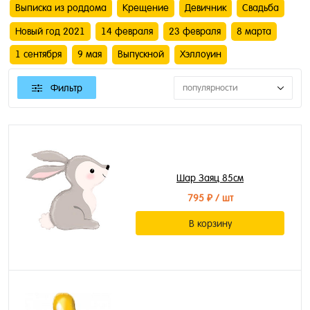
Выписка из роддома
Крещение
Девичник
Свадьба
Новый год 2021
14 февраля
23 февраля
8 марта
1 сентября
9 мая
Выпускной
Хэллоуин
Фильтр
популярности
Шар Заяц 85см
795 ₽
/ шт
В корзину