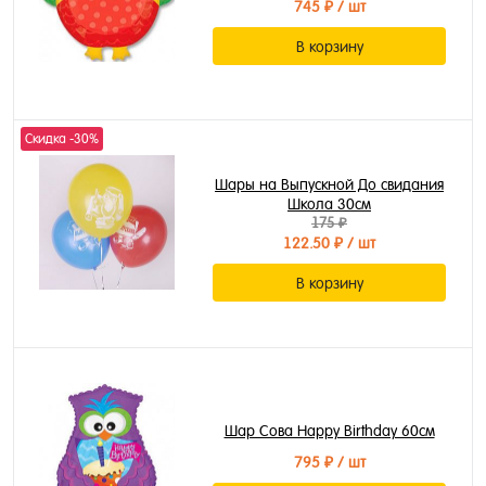
745 ₽
/ шт
В корзину
Скидка -30%
Шары на Выпускной До свидания
Школа 30см
175 ₽
122.50 ₽
/ шт
В корзину
Шар Сова Happy Birthday 60см
795 ₽
/ шт