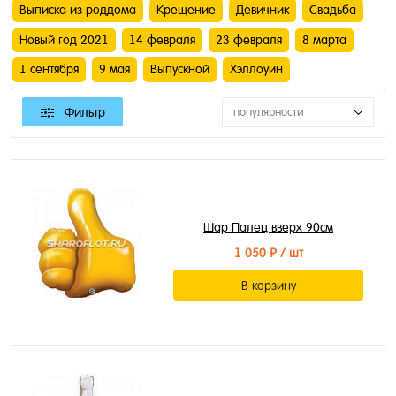
Выписка из роддома
Крещение
Девичник
Свадьба
Новый год 2021
14 февраля
23 февраля
8 марта
1 сентября
9 мая
Выпускной
Хэллоуин
Фильтр
популярности
Шар Палец вверх 90см
1 050 ₽
/ шт
В корзину